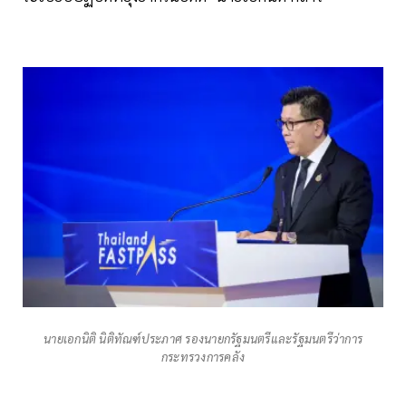
นายเอกนิติ นิติทัณฑ์ประภาศ รองนายกรัฐมนตรีและรัฐมนตรีว่าการ
กระทรวงการคลัง