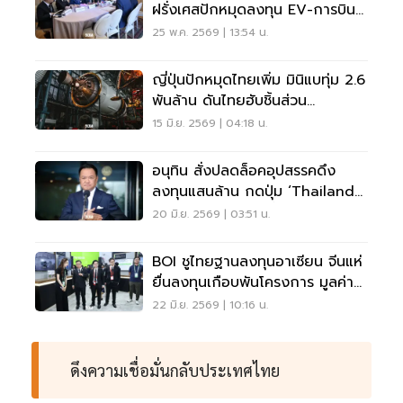
ฝรั่งเศสปักหมุดลงทุน EV-การบิน-
ดิจิทัล
25 พ.ค. 2569 | 13:54 น.
ญี่ปุ่นปักหมุดไทยเพิ่ม มินิแบทุ่ม 2.6
พันล้าน ดันไทยฮับชิ้นส่วน
อากาศยานโลก
15 มิ.ย. 2569 | 04:18 น.
อนุทิน สั่งปลดล็อคอุปสรรคดึง
ลงทุนแสนล้าน กดปุ่ม ‘Thailand
FastPass’ 23 มิ.ย.นี้
20 มิ.ย. 2569 | 03:51 น.
BOI ชูไทยฐานลงทุนอาเซียน จีนแห่
ยื่นลงทุนเกือบพันโครงการ มูลค่า
ทะลุ 1.7 แสนล้าน
22 มิ.ย. 2569 | 10:16 น.
ดึงความเชื่อมั่นกลับประเทศไทย