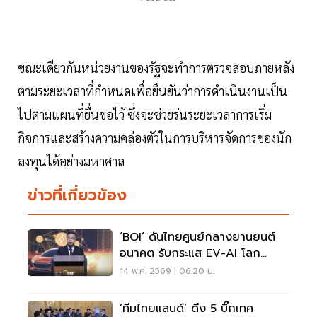
ขณะเดียวกันหน่วยงานของรัฐจะทำการตรวจสอบภายหลัง
ตามระยะเวลาที่กำหนดเพื่อยืนยันว่าการดำเนินงานเป็น
ไปตามแผนที่ยื่นขอไว้ ซึ่งจะช่วยร่นระยะเวลาการเริ่ม
กิจการและสร้างความคล่องตัวในการบริหารจัดการของนัก
ลงทุนได้อย่างมหาศาล
ข่าวที่เกี่ยวข้อง
‘BOI’ ดันไทยศูนย์กลางยานยนต์
อนาคต รับกระแส EV-AI โลก
เปลี่ยน
14 พ.ค. 2569 | 06:20 น.
‘ทีมไทยแลนด์’ ดึง 5 บิ๊กเทค