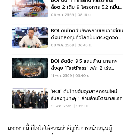
BOI ดัน ‘Thailand FastPass’
ล็อต 2 เติม 9 โครงการ 5.2 หมื่น
ล้าน เร่งลงทุน
06 พ.ค. 2569 | 08:16 น.
BOI ดันไทยฮับซัพพลายเชนอาเซียน
ดึงนักลงทุนทั่วโลกปั้นเศรษฐกิจกว่า
2 หมื่นล้าน
08 พ.ค. 2569 | 06:45 น.
BOI อัดฉีด 9.5 แสนล้าน นายกฯ
สั่งลุย ‘FastPass’ เฟส 2 เร่ง
เครื่องลงทุนอุตสาหกรรมอนาคต
11 พ.ค. 2569 | 03:40 น.
‘BOI’ ดันไทยฮับอุตสาหกรรมใหม่
รับลงทุนทะลุ 1 ล้านล้านไตรมาสแรก
13 พ.ค. 2569 | 10:19 น.
นอกจากนี้ บีโอไอให้ความสำคัญกับการสนับสนุนผู้