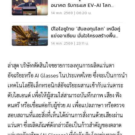
อนาคต รับกระแส EV-AI โลก
เปลี่ยน
14 พ.ค. 2569 | 06:20 น.
บีโอไอชูไทย ’ฮับลงทุนโลก’ เหนือคู่
แข่งอาเซียน มั่นใจโครงสร้างพื้น
ฐานพร้อม
14 พ.ค. 2569 | 23:11 น.
ล่าสุด บริษัทตัดสินใจขยายการลงทุนการผลิตแว่นตา
อัจฉริยะหรือ AI Glasses ในประเทศไทย ซึ่งจะเป็นการนำ
เทคโนโลยีอิเล็กทรอนิกส์อัจฉริยะผสานเข้ากับแว่นตาระ
ดับไฮเอนด์ เพื่อให้ผู้สวมใส่สามารถบันทึกภาพ เสียง ฟัง
ดนตรี หรือเชื่อมต่อกับผู้ช่วย AI เพื่อแปลภาษา หรือตรวจ
สอบสถานที่และสิ่งที่เห็นได้ผ่านการสั่งงานด้วยเสียงผ่าน
แว่นตา ซึ่งผลิตภัณฑ์ดังกล่าวถือเป็นก้าวสำคัญของตลาด
แว่นตาอัจฉริยะ (AI Glasses) ที่กำลังเติบโตอย่างรวดเร็ว