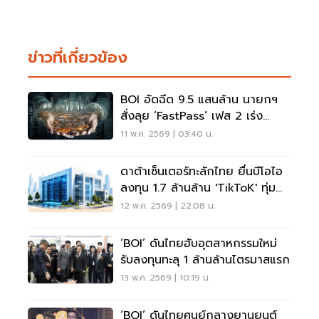
ข่าวที่เกี่ยวข้อง
BOI อัดฉีด 9.5 แสนล้าน นายกฯ
สั่งลุย ‘FastPass’ เฟส 2 เร่ง
เครื่องลงทุนอุตสาหกรรมอนาคต
11 พ.ค. 2569 | 03:40 น.
ดาต้าเซ็นเตอร์ทะลักไทย ยื่นบีโอไอ
ลงทุน 1.7 ล้านล้าน 'TikToK' ทุ่ม
ครั้งใหญ่ อี-คอมเมิร์ซผวาเสีย
12 พ.ค. 2569 | 22:08 น.
อำนาจต่อรอง
‘BOI’ ดันไทยฮับอุตสาหกรรมใหม่
รับลงทุนทะลุ 1 ล้านล้านไตรมาสแรก
13 พ.ค. 2569 | 10:19 น.
‘BOI’ ดันไทยศูนย์กลางยานยนต์