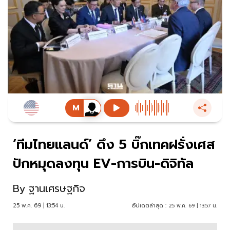
‘ทีมไทยแลนด์’ ดึง 5 บิ๊กเทคฝรั่งเศส
ปักหมุดลงทุน EV-การบิน-ดิจิทัล
By
ฐานเศรษฐกิจ
25 พ.ค. 69 | 13:54 น.
อัปเดตล่าสุด :
25 พ.ค. 69 | 13:57 น.