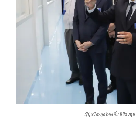
ญี่ปุ่นปักหมุดไทยเพิ่ม มินิแบท