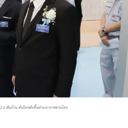
ุ่ม 2.6 พันล้าน ดันไทยฮับชิ้นส่วนอากาศยานโลก