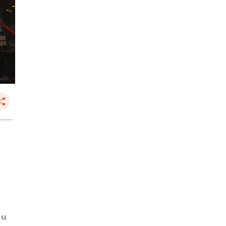
น
 น.