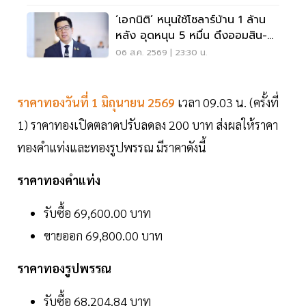
‘เอกนิติ’ หนุนใช้โซลาร์บ้าน 1 ล้าน
หลัง อุดหนุน 5 หมื่น ดึงออมสิน-
ธอส.ปล่อยกู้
06 ส.ค. 2569 | 23:30 น.
ราคาทองวันที่ 1 มิถุนายน 2569
เวลา 09.03 น. (ครั้งที่
1) ราคาทองเปิดตลาดปรับลดลง 200 บาท ส่งผลให้ราคา
ทองคำแท่งและทองรูปพรรณ มีราคาดังนี้
ราคาทองคำแท่ง
รับซื้อ 69,600.00 บาท
ขายออก 69,800.00 บาท
ราคาทองรูปพรรณ
รับซื้อ 68,204.84 บาท