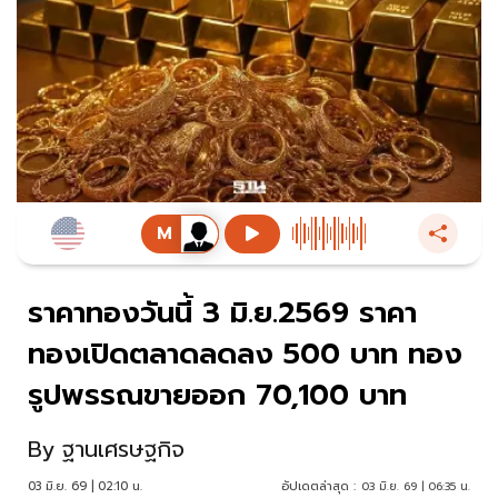
ราคาทองวันนี้ 3 มิ.ย.2569 ราคา
ทองเปิดตลาดลดลง 500 บาท ทอง
รูปพรรณขายออก 70,100 บาท
By
ฐานเศรษฐกิจ
03 มิ.ย. 69 | 02:10 น.
อัปเดตล่าสุด :
03 มิ.ย. 69 | 06:35 น.