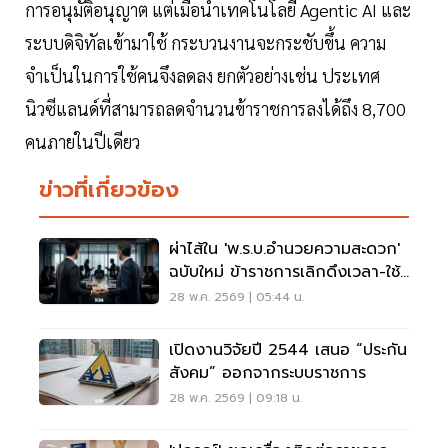
การอนุมัติอนุญาต แต่เมื่อนำเทคโนโลยี Agentic AI และ
ระบบดิจิทัลเข้ามาใช้ กระบวนงานจะกระชับขึ้น ความ
จำเป็นในการใช้คนจึงลดลง ยกตัวอย่างเช่น ประเทศ
นิวซีแลนด์ที่สามารถลดจำนวนข้าราชการลงได้ถึง 8,700
คนภายในปีเดียว
ข่าวที่เกี่ยวข้อง
ผ่าไส้ใน 'พ.ร.บ.อำนวยความสะดวก'
ฉบับใหม่ ข้าราชการเลิกดึงเวลา-ใช้
ดุลพินิจ
28 พ.ค. 2569 | 05:44 น.
เปิดงานวิจัยปี 2544 เสนอ “ประกัน
สังคม” ออกจากระบบราชการ
28 พ.ค. 2569 | 09:18 น.