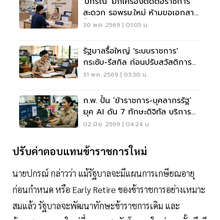
'ปกรณ์' ยกเครื่องติดต่อราชการ
สะดวก รอพรบ.ใหม่ ห้ามขอเอกสาร
ซ้ำ ทำธุรกิจง่าย
30 พ.ค. 2569 | 01:05 น.
รัฐบาลรื้อใหญ่ 'ระบบราชการ'
กระชับ-รีสกิล ก่อนปรับสวัสดิการ
ค่าตอบแทน
31 พ.ค. 2569 | 03:30 น.
ก.พ. ปั้น ‘ข้าราชการ-บุคลากรรัฐ’
ยุค AI ดัน 7 ทักษะดิจิทัล บริการ
ประชาชน
02 มิ.ย. 2569 | 04:24 น.
ปรับค่าตอบแทนข้าราชการใหม่
นายปกรณ์ กล่าวว่า แม้รัฐบาลจะมีแผนการเกษียณอายุ
ก่อนกำหนด หรือ Early Retire ของข้าราชการอย่างเหมาะ
สมแล้ว รัฐบาลจะพัฒนาทักษะข้าราชการเดิม และ