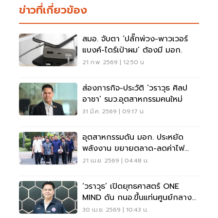
ข่าวที่เกี่ยวข้อง
สมอ. จับตา ‘ปลั๊กพ่วง-พาวเวอร์
แบงค์-ไดร์เป่าผม’ ต้องมี มอก.
21 ก.พ. 2569 | 12:50 น.
ส่องภารกิจ-ประวัติ ‘วราวุธ ศิลป
อาชา’ รมว.อุตสาหกรรมคนใหม่
31 มี.ค. 2569 | 09:17 น.
อุตสาหกรรมดัน มอก. ประหยัด
พลังงาน ขยายตลาด-ลดค่าไฟ
ประชาชน
21 เม.ย. 2569 | 04:48 น.
‘วราวุธ’ เปิดยุทธศาสตร์ ONE
MIND ดัน กนอ.ขึ้นแท่นศูนย์กลาง
ลงทุนโลก
30 เม.ย. 2569 | 10:43 น.