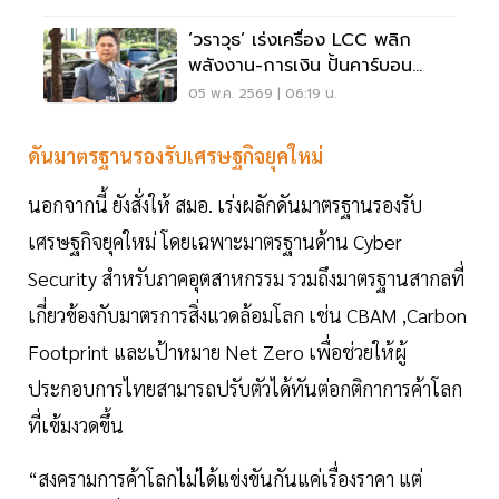
‘วราวุธ’ เร่งเครื่อง LCC พลิก
พลังงาน-การเงิน ปั้นคาร์บอน
เครดิตไทยบุกตลาดโลก
05 พ.ค. 2569 | 06:19 น.
ดันมาตรฐานรองรับเศรษฐกิจยุคใหม่
นอกจากนี้ ยังสั่งให้ สมอ. เร่งผลักดันมาตรฐานรองรับ
เศรษฐกิจยุคใหม่ โดยเฉพาะมาตรฐานด้าน Cyber
Security สำหรับภาคอุตสาหกรรม รวมถึงมาตรฐานสากลที่
เกี่ยวข้องกับมาตรการสิ่งแวดล้อมโลก เช่น CBAM ,Carbon
Footprint และเป้าหมาย Net Zero เพื่อช่วยให้ผู้
ประกอบการไทยสามารถปรับตัวได้ทันต่อกติกาการค้าโลก
ที่เข้มงวดขึ้น
“สงครามการค้าโลกไม่ได้แข่งขันกันแค่เรื่องราคา แต่