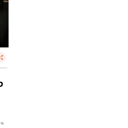
ง
 น.