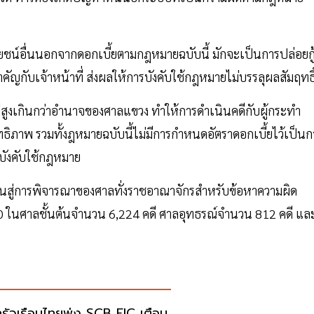
โยชน์อื่นนอกจากดอกเบี้ยตามกฎหมายฉบับนี้ มักจะเป็นการปล่อยกู
ี่สำคัญกับเจ้าหน้าที่ ส่งผลให้การบังคับใช้กฎหมายไม่บรรลุผลสัมฤทธิ
่สูงเกินกว่าอำนาจของศาลแขวง ทำให้การดำเนินคดีกับผู้กระทำ
ทธิภาพ รวมทั้งฎหมายฉบับนี้ไม่มีการกำหนดอัตราดอกเบี้ยไว้เป็นก
บังคับใช้กฎหมาย
ขึ้นสู่การพิจารณาของศาลทั่งราชอาณาจักรสำหรับข้อหาความผิด
60 ในศาลชั้นต้นจำนวน 6,224 คดี ศาลอุทธรณ์จำนวน 812 คดี แล
้ครัวเรือนไทยพุ่ง SCB EIC เตือน