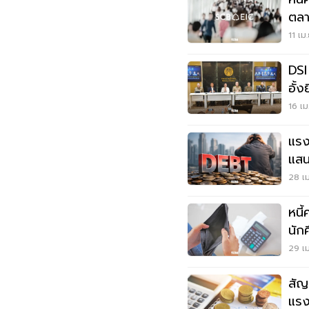
ตลา
พุ่ง
11 เม
DSI
อั้ง
กักต
16 เม
แรง
แสน
ขา
28 เม
หนี
นัก
กดด
29 เม
สัญ
แรง