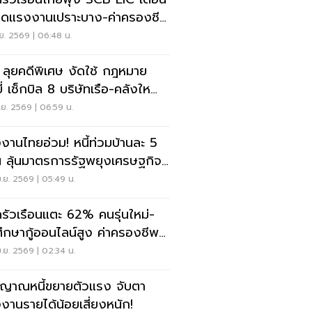
ดแรงงานเปราะบาง-ค่าครองชีพ
ซ้ำเติม
.ย. 2569 | 06:48 น.
 ลุยคดีพิเศษ งัดใช้ กฎหมาย
ยี่ เช็กบิล 8 บริษัทเรือ-คลังใหญ่
ุนน้ำมัน
.ย. 2569 | 06:59 น.
งานไทยอ่วม! หนี้ท่วมบ้านละ 5
 ลุ้นมาตรการรัฐพยุงเศรษฐกิจ
ลง
.ย. 2569 | 05:49 น.
้ครัวเรือนแตะ 62% คนรุ่นใหม่-
ศึกษากู้ออนไลน์สูง ค่าครองชีพ
ัน
.ย. 2569 | 02:34 น.
ญาณหนี้ขยายตัวแรง จับตา
งานรายได้น้อยเสี่ยงหนัก!