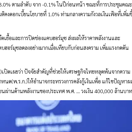
 และ 3.0% ตามลำดับ จาก -0.1% ในปีก่อนหน้า ขณะที่การประชุมคณะ
ิคงดอกเบี้ยนโยบายที่ 1.0% ท่ามกลางความกังวลเงินเฟ้อที่เพิ่มขึ
่ยืดเยื้อและการปิดช่องแคบฮอร์มุซ ส่งผลให้ราคาพลังงานและ
คบฮอร์มุซลดลงอย่างมากเมื่อเทียบกับก่อนสงคราม เพิ่มแรงกดดัน
)เปิดเผยว่า ปัจจัยสำคัญที่ช่วยให้เศรษฐกิจไทยหลุดพ้นจากความ
ชกำหนด(พ.ร.ก.)ให้อำนาจกระทรวงการคลังกู้เงินเพื่อ แก้ไขปัญหา
นผ่านด้านพลังงานของประเทศ พ.ศ. ... วงเงิน 400,000 ล้านบา