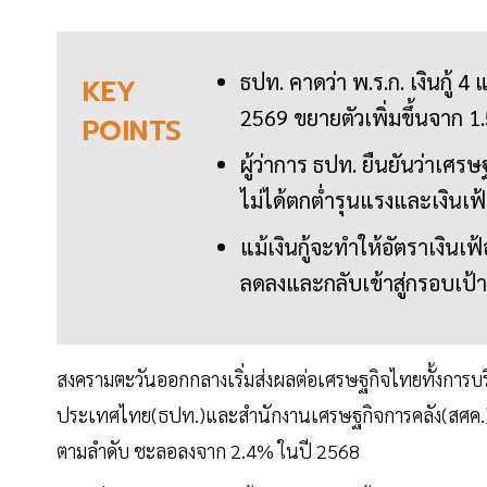
ธปท. คาดว่า พ.ร.ก. เงินกู้
KEY
2569 ขยายตัวเพิ่มขึ้นจาก 
POINTS
ผู้ว่าการ ธปท. ยืนยันว่าเศร
ไม่ได้ตกต่ำรุนแรงและเงินเฟ้อ
แม้เงินกู้จะทำให้อัตราเงินเฟ
ลดลงและกลับเข้าสู่กรอบเป
สงครามตะวันออกกลางเริ่มส่งผลต่อเศรษฐกิจไทยทั้งการบร
ประเทศไทย(ธปท.)และสำนักงานเศรษฐกิจการคลัง(สศค.) 
ตามลำดับ ชะลอลงจาก 2.4% ในปี 2568