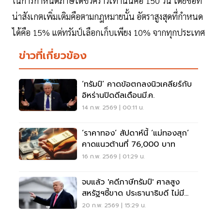
ในการกำหนดภาษีได้ชั่วคราวเท่านั้นคือ 150 วัน โดยข้อที่
น่าสังเกตเพิ่มเติมคือตามกฎหมายนั้น อัตราสูงสุดที่กำหนด
ได้คือ 15% แต่ทรัมป์เลือกเก็บเพียง 10% จากทุกประเทศ
ข่าวที่เกี่ยวข้อง
‘ทรัมป์’ คาดข้อตกลงนิวเคลียร์กับ
อิหร่านปิดดีลเดือนมี.ค.
14 ก.พ. 2569 | 00:11 น.
‘ราคาทอง’ สัปดาห์นี้ ‘แม่ทองสุก’
คาดแนวต้านที่ 76,000 บาท
16 ก.พ. 2569 | 01:29 น.
จบแล้ว 'คดีภาษีทรัมป์' ศาลสูง
สหรัฐฯชี้ขาด ประธานาธิบดี ไม่มี
อำนาจตั้งภาษีนำเข้าเอง
20 ก.พ. 2569 | 15:29 น.