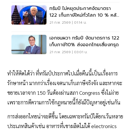
ทรัมป์ ไม่หยุดประกาศงัดมาตรา
122 เก็บภาษีใหม่ทั่วโลก 10 % หลัง
แพ้คดีศาลสูงสุด
21 ก.พ. 2569 | 01:14 น.
เอกชนผวา ทรัมป์ งัดมาตรการ 122
เก็บภาษี10% ส่งออกไทยเสี่ยงทรุด
21 ก.พ. 2569 | 03:01 น.
ทำให้คิดได้ว่า ที่ทรัมป์ประกาศไปเมื่อคืนนี้เป็นเรื่องการ
รักษาหน้า มากกว่าเรื่องเจตนาเก็บภาษีจริงจัง และหากจะ
ขยายเวลาจาก 150 วันต้องผ่านสภา Congress ซึ่งไม่ง่าย
เพราะการตีความการใช้กฎหมายนี้ก็ยังมีปัญหาอยู่เช่นกัน
การส่งออกไทยน่าจะดีขึ้น โดยเฉพาะทรัมป์ได้ยกเว้นหลาย
ประเภทสินค้าเช่น อาหารที่เขาผลิตไม่ได้ electronics