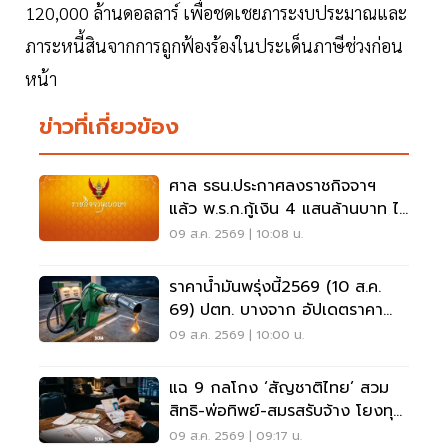
120,000 ล้านดอลลาร์ เพื่อชดเชยภาระงบประมาณและ
ภาระหนี้สินจากการถูกฟ้องร้องในประเด็นภาษีช่วงก่อน
หน้า
ข่าวที่เกี่ยวข้อง
ศาล รธน.ประกาศลงราชกิจจาฯ
แล้ว พ.ร.ก.กู้เงิน 4 แสนล้านบาท ไม่
ขัดรัฐธรรมนูญ
09 ส.ค. 2569 | 10:08 น.
ราคาน้ำมันพรุ่งนี้2569 (10 ส.ค.
69) ปตท. บางจาก อัปเดตราคา
ล่าสุด
09 ส.ค. 2569 | 10:00 น.
แฉ 9 กลโกง ‘สัญชาติไทย’ สวม
สิทธิ-พ่อทิพย์-สมรสรับจ้าง โยงทุน
สีเทา
09 ส.ค. 2569 | 09:17 น.