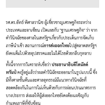
รศ.ดร.อัทธ์ พิศาลวานิช ผู้เชี่ยวชาญเศรษฐกิจระหว่าง
ประเทศและอาเซียน เปิดเผยกับ "ฐานเศรษฐกิจ" ว่า จาก
คำวินิจฉัยของศาลในสหรัฐฯเกี่ยวกับประเด็นการจัดเก็บ
ภาษีนำเข้า สถานการณ์
การส่งออกไทย
ไปสู่ตลาดสหรัฐฯ
ยังคงเต็มไปด้วยอุปสรรคและไม่ได้โรยด้วยกลีบกุหลาบ
ทั้งนี้จากการวิเคราะห์เชื่อว่า
ประธานาธิบดีโดนัลด์
ทรัมป์
คงรู้อยู่แล้วว่าผลคำวินิฉัยจะออกมาในรูปแบบนี้ ซึ่ง
มีทั้งศาลชั้นต้นและศาลอุทธรณ์มีแนวทางวินิจฉัยที่
สอดคล้องกันในการไม่เห็นด้วยกับการผ่อนปรนมาตรการ
บางประการ ส่งผลให้ผู้ส่งออกไทยยังคงต้องเผชิญกับ
กำแพงภาษีที่ซับซ้อน