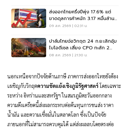
ส่งออกไทยครึ่งปีพุ่ง 17.6% แต่
ขาดดุลการค้าหนัก 3.17 หมื่นล้าน
ดอลลาร์
09 ส.ค. 2569 | 02:31 น.
ปาล์มไทยจ่อวิกฤต 24 ก.ย.เลิกอุ้ม
ไบโอดีเซล เสี่ยง CPO ทะลัก 2
ล้านตัน
08 ส.ค. 2569 | 21:30 น.
นอกเหนือจากปัจจัยด้านภาษี ภาคการส่งออกไทยยังต้อง
เผชิญกับวิกฤต
ความขัดแย้งเชิงภูมิรัฐศาสตร์
โดยเฉพาะ
ระหว่าง อิหร่านและสหรัฐฯ ในสมรภูมิตะวันออกกลาง
ความตึงเครียดนี้ส่งผลกระทบต่อต้นทุนการขนส่ง ราคา
น้ำมัน และความเชื่อมั่นในตลาดโลก ซึ่งเป็นปัจจัย
ภายนอกที่ไม่สามารถควบคุมได้ แต่ส่งผลลบโดยตรงต่อ