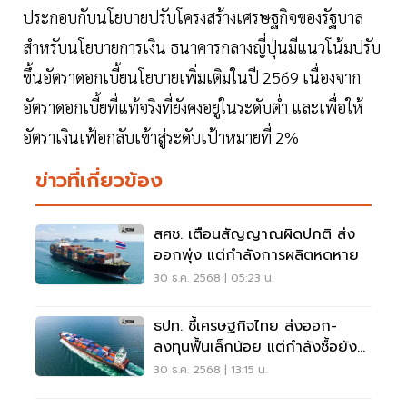
ประกอบกับนโยบายปรับโครงสร้างเศรษฐกิจของรัฐบาล
สำหรับนโยบายการเงิน ธนาคารกลางญี่ปุ่นมีแนวโน้มปรับ
ขึ้นอัตราดอกเบี้ยนโยบายเพิ่มเติมในปี 2569 เนื่องจาก
อัตราดอกเบี้ยที่แท้จริงที่ยังคงอยู่ในระดับต่ำ และเพื่อให้
อัตราเงินเฟ้อกลับเข้าสู่ระดับเป้าหมายที่ 2%
ข่าวที่เกี่ยวข้อง
สศช. เตือนสัญญาณผิดปกติ ส่ง
ออกพุ่ง แต่กำลังการผลิตหดหาย
30 ธ.ค. 2568 | 05:23 น.
ธปท. ชี้เศรษฐกิจไทย ส่งออก-
ลงทุนฟื้นเล็กน้อย แต่กำลังซื้อยัง
หด
30 ธ.ค. 2568 | 13:15 น.