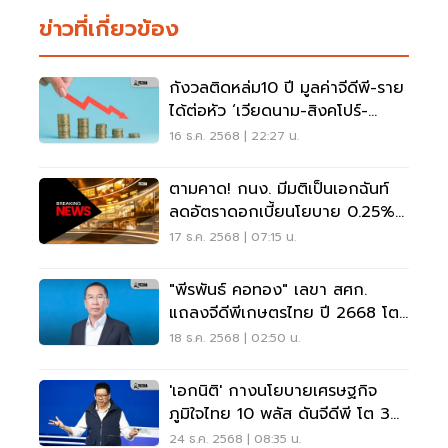
ข่าวที่เกี่ยวข้อง
กังวลติดหล่ม10 ปี มูลค่าจีดีพี-ราย
ได้ต่อหัว ‘เวียดนาม-สิงคโปร์-
ฟิลิปปินส์’จ่อแซงไทย
16 ธ.ค. 2568 | 22:27 น.
ตามคาด! กนง. มีมติเป็นเอกฉันท์
ลดอัตราดอกเบี้ยนโยบาย 0.25%
ต่อปี
17 ธ.ค. 2568 | 07:15 น.
"พีรพันธ์ คอทอง" เลขา สศก.
แถลงจีดีพีเกษตรไทย ปี 2668 โต
แกร่ง 3.3%
18 ธ.ค. 2568 | 02:50 น.
'เอกนิติ' กางนโยบายเศรษฐกิจ
ภูมิใจไทย 10 พลัส ดันจีดีพี โต 3%
พลิกโฉมประเทศ
24 ธ.ค. 2568 | 08:35 น.