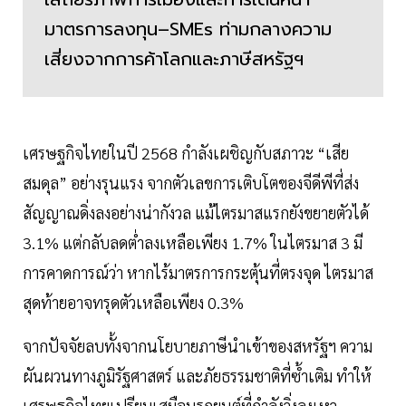
มาตรการลงทุน–SMEs ท่ามกลางความ
เสี่ยงจากการค้าโลกและภาษีสหรัฐฯ
เศรษฐกิจไทยในปี 2568 กำลังเผชิญกับสภาวะ “เสีย
สมดุล” อย่างรุนแรง จากตัวเลขการเติบโตของจีดีพีที่ส่ง
สัญญาณดิ่งลงอย่างน่ากังวล แม้ไตรมาสแรกยังขยายตัวได้
3.1% แต่กลับลดต่ำลงเหลือเพียง 1.7% ในไตรมาส 3 มี
การคาดการณ์ว่า หากไร้มาตรการกระตุ้นที่ตรงจุด ไตรมาส
สุดท้ายอาจทรุดตัวเหลือเพียง 0.3%
จากปัจจัยลบทั้งจากนโยบายภาษีนำเข้าของสหรัฐฯ ความ
ผันผวนทางภูมิรัฐศาสตร์ และภัยธรรมชาติที่ซ้ำเติม ทำให้
เศรษฐกิจไทยเปรียบเสมือนรถยนต์ที่กำลังวิ่งลงเหว