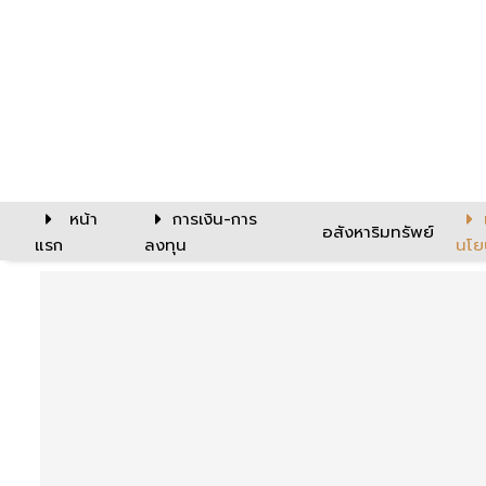
หน้า
การเงิน-การ
อสังหาริมทรัพย์
แรก
ลงทุน
นโย