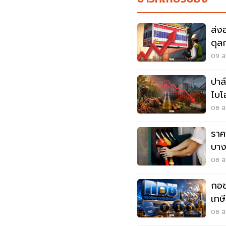
ส่ง
ดุล
ดอล
09 ส.
ปาล
ไบโ
ตัน
08 ส.
ราค
บาง
08 ส.
กอช
เกษ
พิเ
08 ส.