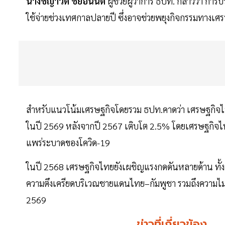
นางชญาวดี ชัยอนันต์
ผู้ช่วยผู้ว่าการ ธปท. กล่าวว่า ก
ใช้จ่ายช่วงเทศกาลปลายปี ซึ่งอาจช่วยพยุงกิจกรรมทางเศ
สำหรับแนวโน้มเศรษฐกิจโดยรวม ธปท.คาดว่า เศรษฐกิจ
ในปี 2569 หลังจากปี 2567 เติบโต 2.5% โดยเศรษฐกิจไทยย
แพร่ระบาดของโควิด-19
ในปี 2568 เศรษฐกิจไทยยังเผชิญแรงกดดันหลายด้าน ทั้งมา
ความตึงเครียดบริเวณชายแดนไทย–กัมพูชา รวมถึงความไม่
2569
ข่าวที่เกี่ยวข้อง