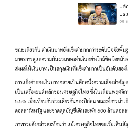
ปลัด
ประ
โรง
08 ส.
ขณะเดียวกัน ค่าเงินบาทยังแข็งค่ามากกว่าระดับปัจจัยพื้น
มาตรการดูแลความผันผวนของค่าเงินอย่างใกล้ชิด โดยนับตั้ง
ส่งผลให้เงินบาทเป็นสกุลเงินที่แข็งค่ามากเป็นอันดับสอง
การแข็งค่าของเงินบาทกลายเป็นอีกหนึ่งความเสี่ยงสำคัญ
เป็นเครื่องยนต์หลักของเศรษฐกิจไทย ซึ่งในเดือนพฤศจิก
5.5% เมื่อเทียบกับช่วงเดียวกันของปีก่อน ขณะที่การนำเข
ดอลลาร์สหรัฐ และขาดดุลบัญชีเดินสะพัด 600 ล้านดอลลา
ภาพรวมดังกล่าวสะท้อนว่า แม้เศรษฐกิจไทยจะเริ่มเห็น