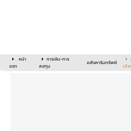
หน้า
การเงิน-การ
อสังหาริมทรัพย์
แรก
ลงทุน
นโย