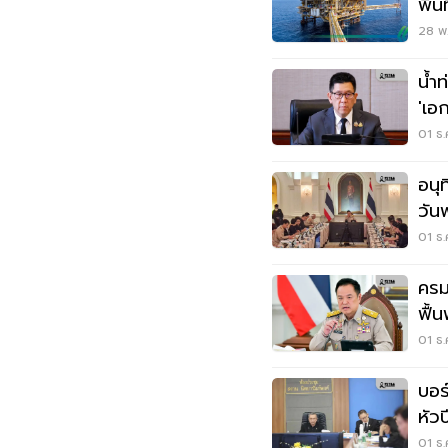
พื้
อาก
28 พ.
น้ำ
'เอ
01 ธ.
อนุ
วันพ
01 ธ.
ครม
ฟื้
คน
01 ธ.
บอร
หัว
เสน
01 ธ.