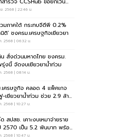
นที่สำรวจ CCSHub ขอยกเว้น
รนำเข้าวัสดุ-อุปกรณ์
ย. 2568 | 22:46 น.
ท่วมภาคใต้ กระทบจีดีพี 0.2%
กนิติ' ชงครม.เศรษฐกิจเยียวยา
ค. 2568 | 06:32 น.
ทิน สั่งด่วนมหาดไทย ชงครม.
รุ่งนี้ จัดงบเยียวยาน้ำท่วม
ค. 2568 | 08:14 น.
.เศรษฐกิจ คลอด 4 แพ็คเกจ
นฟู-เยียวยาน้ำท่วม ช่วย 2.9 ล้าน
ค. 2568 | 10:27 น.
์ด สปสช. เคาะงบเหมาจ่ายราย
ปี 2570 เป็น 5.2 พันบาท พร้อม
อ ครม.พิจารณา
ค. 2568 | 10:47 น.