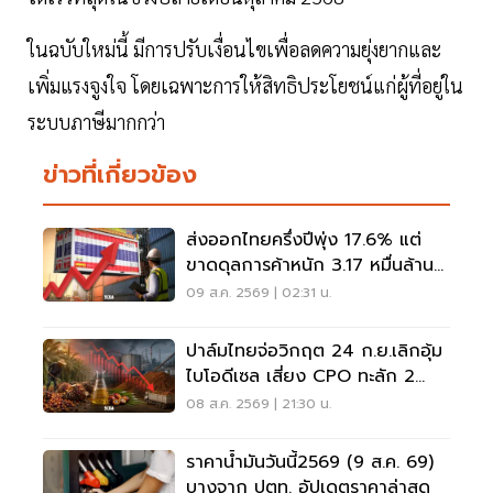
ในฉบับใหม่นี้ มีการปรับเงื่อนไขเพื่อลดความยุ่งยากและ
เพิ่มแรงจูงใจ โดยเฉพาะการให้สิทธิประโยชน์แก่ผู้ที่อยู่ใน
ระบบภาษีมากกว่า
ข่าวที่เกี่ยวข้อง
ส่งออกไทยครึ่งปีพุ่ง 17.6% แต่
ขาดดุลการค้าหนัก 3.17 หมื่นล้าน
ดอลลาร์
09 ส.ค. 2569 | 02:31 น.
ปาล์มไทยจ่อวิกฤต 24 ก.ย.เลิกอุ้ม
ไบโอดีเซล เสี่ยง CPO ทะลัก 2
ล้านตัน
08 ส.ค. 2569 | 21:30 น.
ราคาน้ำมันวันนี้2569 (9 ส.ค. 69)
บางจาก ปตท. อัปเดตราคาล่าสุด