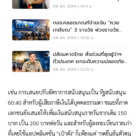
08 ส.ค. 2569 | 19:11 น.
กอช.คลอดเกณฑ์จ่ายเงิน “หวย
เกษียณ” 3 รางวัล พ่วงรางวัล
พิเศษ
08 ส.ค. 2569 | 12:30 น.
ปลัดมหาดไทย สั่งด่วนที่สุดผู้ว่าฯ
ทั่วประเทศ ยกระดับความปลอดภัย
โรงเรียน
08 ส.ค. 2569 | 12:25 น.
เช่น การเสนอปรับอัตราการสนับสนุนเป็น รัฐสนับสนุน
60:40 สำหรับผู้เสียภาษีเงินได้บุคคลธรรมดา ขณะที่ภาค
เอกชนยังเสนอให้เพิ่มเงินสนับสนุนรายวันจากเดิม 150
บาท เป็น 200 บาทต่อวัน และสำหรับผู้ลงทะเบียนรายเก่า
ที่เคยใช้แอปพลิเคชัน "เป๋าตัง" ก็เพียงแค่ "กดยืนยันตัวตน