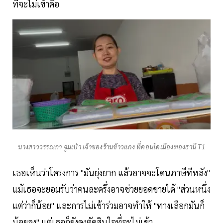
ที่จะไม่เข้าคือ
นางสาววรรณภา จูมเป่า เจ้าของร้านข้าวแกง ที่คอนโดเมืองทองธานี T1
เธอเห็นว่าโครงการ "มันยุ่งยาก แล้วอาจจะโดนภาษีทีหลัง"
แม้เธอจะยอมรับว่าคนละครึ่งอาจช่วยยอดขายได้ "ส่วนหนึ่ง
แต่ว่าก็น้อย" และการไม่เข้าร่วมอาจทำให้ "ทางเลือกมันก็
น้อยลง" แต่เธอก็ยังคงตัดสินใจที่จะไม่เข้า