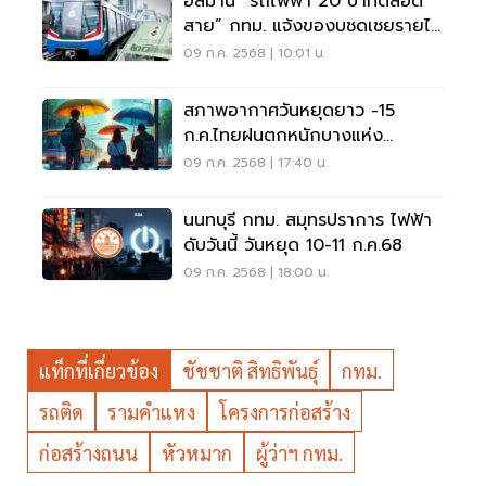
อลม่าน “รถไฟฟ้า 20 บาทตลอด
สาย” กทม. แจ้งของบชดเชยรายได้
หมื่นล้าน
09 ก.ค. 2568 | 10:01 น.
สภาพอากาศวันหยุดยาว -15
ก.ค.ไทยฝนตกหนักบางแห่ง
กทม.ฝน 60 - 80 %
09 ก.ค. 2568 | 17:40 น.
นนทบุรี กทม. สมุทรปราการ ไฟฟ้า
ดับวันนี้ วันหยุด 10-11 ก.ค.68
09 ก.ค. 2568 | 18:00 น.
แท็กที่เกี่ยวข้อง
ชัชชาติ สิทธิพันธุ์
กทม.
รถติด
รามคำแหง
โครงการก่อสร้าง
ก่อสร้างถนน
หัวหมาก
ผู้ว่าฯ กทม.