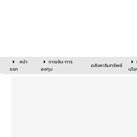
หน้า
การเงิน-การ
อสังหาริมทรัพย์
แรก
ลงทุน
นโย