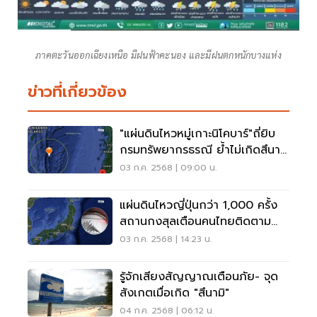
ภาคตะวันออกเฉียงเหนือ มีฝนฟ้าคะนอง และมีฝนตกหนักบางแห่ง
ข่าวที่เกี่ยวข้อง
"แผ่นดินไหวหมู่เกาะนิโคบาร์"ถี่ยิบ
กรมทรัพยากรธรณี ย้ำไม่เกิดสึนามิ
ในไทย
03 ก.ค. 2568 | 09:00 น.
แผ่นดินไหวญี่ปุ่นกว่า 1,000 ครั้ง
สถานกงสุลเตือนคนไทยติดตาม
ข่าวใกล้ชิด
03 ก.ค. 2568 | 14:23 น.
รู้จักเสียงสัญญาณเตือนภัย- จุด
สังเกตเมื่อเกิด "สึนามิ"
04 ก.ค. 2568 | 06:12 น.