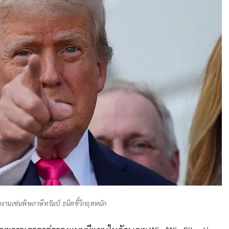
งานเซ่นพิษภาษีทรัมป์ ธนิตชี้วิกฤตหนัก