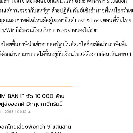
ลักษณะการเจรจาต่อรองแบบมีแผนในลักษณะ Win/Win Situation
แต่การเจรจากับสหรัฐฯ ด้วยปฏิสัมพันธ์เชิงอำนาจที่เหนือกว่าเ
ี่สุดและเขาพอใจไหมคือคู่เจรจามีแต่ Lost & Loss ตอนที่ทีมไทย
n/Win ก็สังหรณ์ใจแล้วว่าการเจรจาจบคงไม่สวย
หากไทยขึ้นภาษีนำเข้าจากสหรัฐฯ ในอัตราใดก็จะจัดเก็บภาษีเพิ่ม
ษีดังกล่าวสามารถลดได้ขึ้นอยู่กับเงื่อนไขแต่ต้องจบก่อนเส้นตาย (1
IM BANK” จัด 10,000 ล้าน
ยผู้ส่งออกฝ่าวิกฤตภาษีทรัมป์
ค. 2568 | 06:12 น.
ออกไทยเสี่ยงพังกว่า 9 แสนล้าน