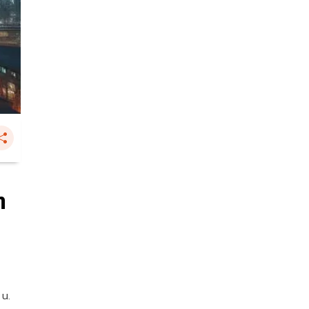
ต
 น.