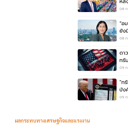
หลั
08 ก.
“อม
ยัง
08 ก.
ดาว
ทรัม
09 ก.
"ทร
บัง
09 ก.
ผลกระทบทางเศรษฐกิจและแรงงาน