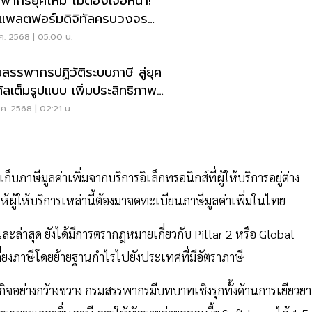
พากรยุคใหม่ ไม่ต้องเจอหน้า!
ดแพลตฟอร์มดิจิทัลครบวงจร
อม AI จับเลี่ยงภาษี
ค. 2568 | 05:00 น.
สรรพากรปฏิวัติระบบภาษี สู่ยุค
ิทัลเต็มรูปแบบ เพิ่มประสิทธิภาพ
ค. 2568 | 02:21 น.
ภาษีมูลค่าเพิ่มจากบริการอิเล็กทรอนิกส์ที่ผู้ให้บริการอยู่ต่าง
้ให้บริการเหล่านี้ต้องมาจดทะเบียนภาษีมูลค่าเพิ่มในไทย
 และล่าสุด ยังได้มีการตรากฎหมายเกี่ยวกับ Pillar 2 หรือ Global
ี่ยงภาษีโดยย้ายฐานกำไรไปยังประเทศที่มีอัตราภาษี
ิจอย่างกว้างขวาง กรมสรรพากรมีบทบาทเชิงรุกทั้งด้านการเยียวยา