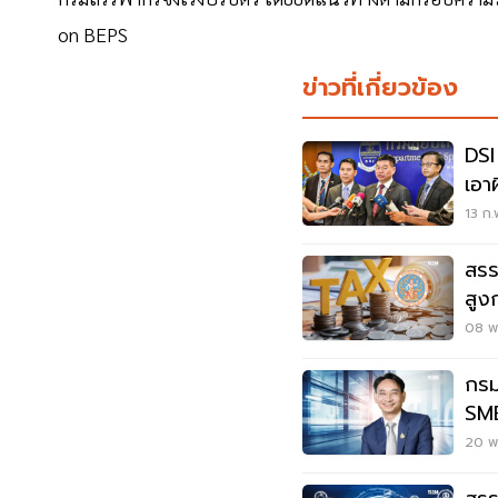
on BEPS
ข่าวที่เกี่ยวข้อง
DSI
เอา
น้ำม
13 ก.
สรร
สูง
08 พ.
กรม
SME
ชาต
20 พ