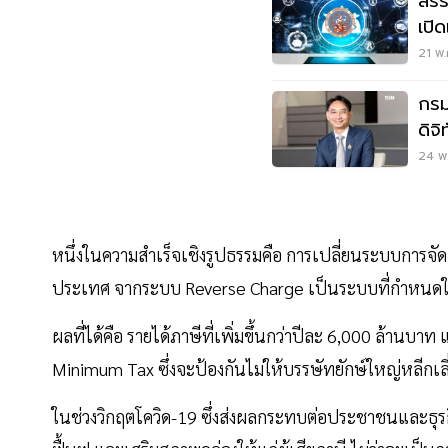
สรร
เปิ
พร้
21 พ.
กรม
ดิจ
รัฐ
24 พ.
หนึ่งในความสำเร็จเชิงรูปธรรมคือ การเปลี่ยนระบบการจัดเก็บ
ประเทศ จากระบบ Reverse Charge เป็นระบบที่กำหนดให้ผู
ผลที่ได้คือ รายได้ภาษีที่เพิ่มขึ้นกว่าปีละ 6,000 ล้านบาท
Minimum Tax ซึ่งจะป้องกันไม่ให้บรรษัทยักษ์ใหญ่หลีกเล
ในช่วงวิกฤตโควิด-19 ซึ่งส่งผลกระทบต่อประชาชนและธุรก