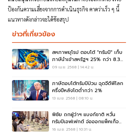
ป้องกันความเสี่ยงจากการดำเนินธุรกิจ คาดว่าเร็ว ๆ นี้
แนวทางดังกล่าวจะได้ข้อสรุป
ข่าวที่เกี่ยวข้อง
สหภาพยุโรป ตอบโต้ "ทรัมป์" เก็บ
ภาษีนำเข้าสหรัฐฯ 25% กว่า 8.3
แสนล้าน
09 เม.ย. 2568 | 14:42 น.
ภาษีตอบโต้ทรัมป์ป่วน ฉุดจีดีพีโลก
ครึ่งปีหลังโตต่ำกว่า 2%
13 เม.ย. 2568 | 08:10 น.
พิชัย ถกผู้ว่าฯ แบงก์ชาติ หวั่น
ทรัมป์เอฟเฟกต์ จ่อออกแพ็คเก็จ
เติมสภาพคล่อง
16 เม.ย. 2568 | 10:31 น.