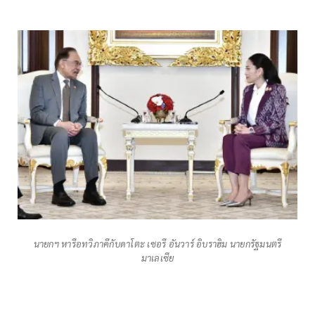
นายกฯ หารือทวิภาคีกับดาโตะ เซอรี อันวาร์ อิบราฮิม นายกรัฐมนตรี
มาเลเซีย