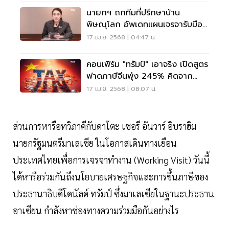
นายกฯ ถกทีมที่ปรึกษาบ้าน
พิษณุโลก อัพเดทแผนเจรจารับมือ
ทรัมป์
17 เม.ย. 2568 | 04:47 น.
คอนเฟิร์ม "ทรัมป์" เอาจริง เปิดสูตร
ฟาดภาษีจีนพุ่ง 245% คิดจาก
อะไร?
17 เม.ย. 2568 | 08:07 น.
ส่วนการหารือทวิภาคีกับดาโตะ เซอรี อันวาร์ อิบราฮิม
นายกรัฐมนตรีมาเลเซีย ในโอกาสเดินทางเยือน
ประเทศไทยเพื่อการเจรจาทำงาน (Working Visit) วันนี้
ได้หารือร่วมกันถึงนโยบายเศรษฐกิจและการขึ้นภาษีของ
ประธานาธิบดีโดนัลด์ ทรัมป์ ซึ่งมาเลเซียในฐานะประธาน
อาเซียน กำลังหาช่องทางความร่วมมือกันอย่างไร