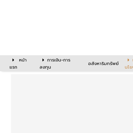
หน้า
การเงิน-การ
อสังหาริมทรัพย์
แรก
ลงทุน
นโย