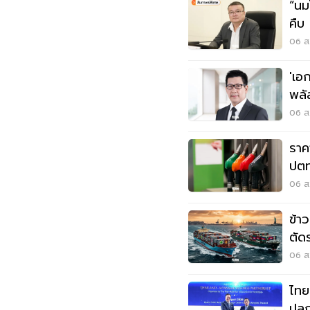
“นม
คืบ ลุ้น 11 ส.ค. ครม. อนุมัติขยายถึง
ม.3
06 ส.
'เอ
พลั
สูต
06 ส.
ราค
ปตท
06 ส.
ข้า
ตัด
ชิง
06 ส.
ไทย
ปลุ