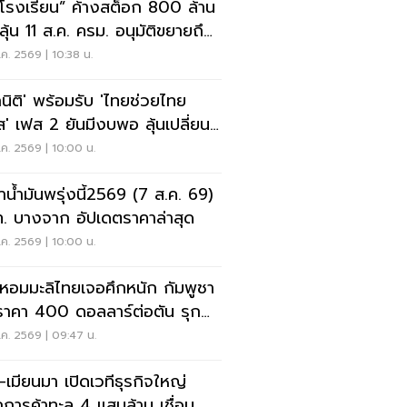
โรงเรียน” ค้างสต็อก 800 ล้าน
ค. 2569 | 10:38 น.
กนิติ' พร้อมรับ 'ไทยช่วยไทย
ส' เฟส 2 ยันมีงบพอ ลุ้นเปลี่ยน
รคืน 'คนละครึ่ง'
ค. 2569 | 10:00 น.
าน้ำมันพรุ่งนี้2569 (7 ส.ค. 69)
. บางจาก อัปเดตราคาล่าสุด
ค. 2569 | 10:00 น.
วหอมมะลิไทยเจอศึกหนัก กัมพูชา
ราคา 400 ดอลลาร์ต่อตัน รุก
ตลาดสหรัฐ
ค. 2569 | 09:47 น.
-เมียนมา เปิดเวทีธุรกิจใหญ่
กการค้าทะลุ 4 แสนล้าน เชื่อม