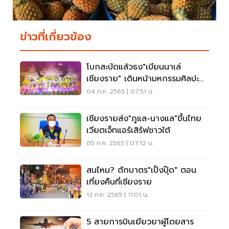
ข่าวที่เกี่ยวข้อง
โบกสะบัดแล้วธง"เบียนนาเล่
เชียงราย" เดินหน้ามหกรรมศิลปะ
นานาชาติ 2023
04 ก.ค. 2565 | 07:51 น.
เชียงรายส่ง"ภูแล-นางแล"ขึ้นไทย
เวียตเจ็ทแอร์เสิร์ฟชาวใต้
05 ก.ค. 2565 | 07:12 น.
สนไหม? ตักบาตร"เป็งปุ๊ด" ตอน
เที่ยงคืนที่เชียงราย
13 ก.ค. 2565 | 11:01 น.
5 สายการบินเยียวยาผู้โดยสาร