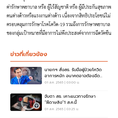
ค่ารักษาพยาบาล หรือ ผู้ไร้สัญชาติ หรือ ผู้มีประกันสุขภาพ
คนต่างด้าวหรือแรงงานต่างด้าว เนื่องจากสิทธิประโยชน์ไม่
ครอบคลุมการรักษาโรคโควิด-19 รวมถึงการรักษาพยาบาล
ของกลุ่มเป้าหมายที่มีอาการไม่พึงประสงค์จากการฉีดวัคซีน
ข่าวที่เกี่ยวข้อง
นายกฯ สั่งสธ. รับมือผู้ป่วยโควิด
อาการหนัก อนาคตอาจต้องฉีด
วัคซีนทุกปี
01 ส.ค. 2565 | 03:00 น.
จับตา สธ. เคาะแนวทางรักษา
“ฝีดาษลิง”1 ส.ค.นี้
01 ส.ค. 2565 | 03:25 น.