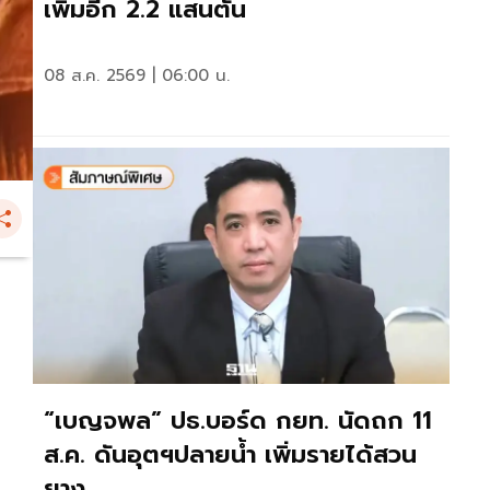
เพิ่มอีก 2.2 แสนตัน
08 ส.ค. 2569 | 06:00 น.
“เบญจพล” ปธ.บอร์ด กยท. นัดถก 11
ส.ค. ดันอุตฯปลายน้ำ เพิ่มรายได้สวน
ยาง