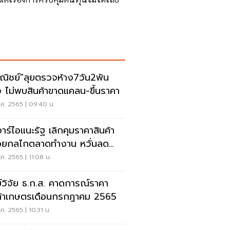
ณิชย์"ลุยตรวจห้าง7วัน2พัน
ง ไม่พบสินค้าขาดแคลน-ขึ้นราคา
ค. 2565 | 09:40 น.
อาร์ไอแนะรัฐ เลิกคุมราคาสินค้า
อยกลไกตลาดทำงาน หวั่นลด
ตยิ่งแพง
ค. 2565 | 11:08 น.
ย์วิจัย ธ.ก.ส. คาดการณ์ราคา
ค้าเกษตรเดือนกรกฎาคม 2565
ค. 2565 | 10:31 น.