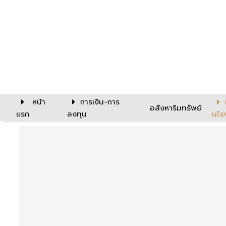
หน้า
การเงิน-การ
อสังหาริมทรัพย์
แรก
ลงทุน
นโย