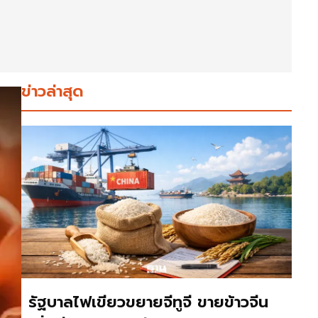
ข่าวล่าสุด
รัฐบาลไฟเขียวขยายจีทูจี ขายข้าวจีน