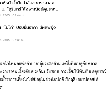
ดาห์หน้าน้ำมันปาล์มขวดราคาลง
 บ. “จุรินทร์”สั่งพาณิชย์คุมราคา
้า
ค. 2565 | 07:44 น.
 "ไข่ไก่" ปรับขึ้นราคา มีผลพรุ่ง
ค. 2565 | 04:01 น.
กไว้ไหนจะพ่อค้าบางกลุ่มจะต่อต้าน แต่สิ่งที่มองดูคือ ตลาด
พวกเราคนเลี้ยงต้องช่วยกันปรับระบบการเลี้ยงให้ทันกับเหตุการณ์
่าการเลี้ยงไก่ไข่ยังอยู่ในช่วงไม่ปกติ (วิกฤติ) อย่าปล่อยให้
ง"