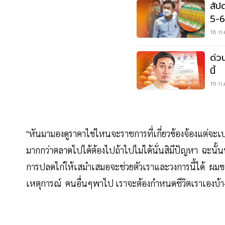
สัป
5-6
สินค
16 ก.
ด่วน
นี้
19 ก.
"หันมามองดูราคาไข่ไหนจะราชการที่เกี่ยวข้องจ้องแต่จะเบร
มากกว่าตลาดไปได้ต้องไปถ้าไปไม่ได้นั่นสิมีปัญหา ฉะนั้น
การปลดไก่ให้เสมำเสมอจะช่วยตัวเราและวงการนี้ได้ ผมขอย้ำว
เหตุการณ์ คนอื่นๆพาไป เราจะต้องกำหนดชีวิตเราเองบ้า