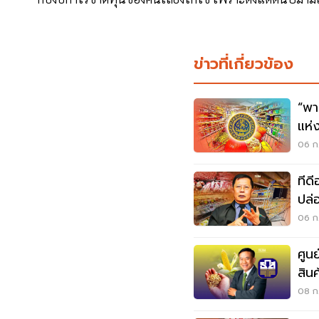
ข่าวที่เกี่ยวข้อง
“พา
แห่
06 ก.
ทีดี
ปล่
ผลิ
06 ก.
ศูน
สิน
08 ก.