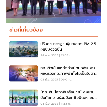
ข่าวที่เกี่ยวข้อง
ปรับค่ามาตรฐานฝุ่นละออง PM 2.5
ให้เข้มงวดขึ้น
24 พ.ค. 2565 | 12:08 น.
ทส. ติวเข้มแหล่งกำเนิดมลพิษ พบ
ผลตรวจคุณภาพน้ำทิ้งไม่เป็นไปตาม
มาตรฐาน
03 มิ.ย. 2565 | 06:01 น.
“ทส. จับมือภาคีเครือข่าย” ลงนาม
บันทึกความร่วมมือแก้ไขปัญหาขยะ
ทะเล
08 มิ.ย. 2565 | 11:33 น.