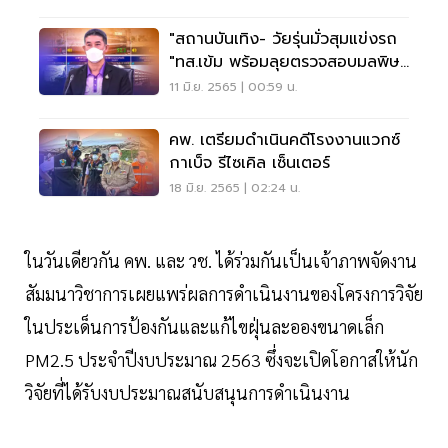
"สถานบันเทิง- วัยรุ่นมั่วสุมแข่งรถ
"ทส.เข้ม พร้อมลุยตรวจสอบมลพิษ
ทางเสียง
11 มิ.ย. 2565 | 00:59 น.
คพ. เตรียมดำเนินคดีโรงงานแวกซ์
กาเบ็จ รีไซเคิล เซ็นเตอร์
18 มิ.ย. 2565 | 02:24 น.
ในวันเดียวกัน คพ. และ วช. ได้ร่วมกันเป็นเจ้าภาพจัดงาน
สัมมนาวิชาการเผยแพร่ผลการดำเนินงานของโครงการวิจัย
ในประเด็นการป้องกันและแก้ไขฝุ่นละอองขนาดเล็ก
PM2.5 ประจำปีงบประมาณ 2563 ซึ่งจะเปิดโอกาสให้นัก
วิจัยที่ได้รับงบประมาณสนับสนุนการดำเนินงาน