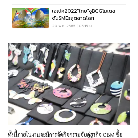
เอเปค2022"ไทย"ชูBCGโมเดล
ดันSMEsสู่ตลาดโลก
20 พ.ค. 2565 | 05:15 น.
ทั้งนี้ภายในงานจะมีการจัดกิจกรรมจับคู่ธุรกิจ OBM ซื้อ