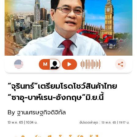
“จุรินทร์”เตรียมโรดโชว์สินค้าไทย
“ซาอุ-บาห์เรน-อังกฤษ”มิ.ย.นี้
By
ฐานเศรษฐกิจดิจิทัล
13 พ.ค. 65 | 10:34 น.
อัปเดตล่าสุด :
13 พ.ค. 65 | 19:17 น.