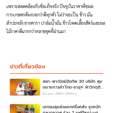
เพราะสอดคล้องกับข้อเท็จจริง ปัจจุบันราคาพืชผล
การเกษตรต้องบอกว่าดีทุกตัว ไม่ว่าจะเป็น ข้าว มัน
สำปะหลัง ยางพารา ปาล์มน้ำมัน ข้าวโพดเลี้ยงสัตว์และผล
ไม้ราคาดีมากกว่าหลายยุคที่ผ่านมา
ข่าวที่เกี่ยวข้อง
สรท.-พาณิชย์จัดทัพ 30 บริษัท ลุย
ขยายการค้า‘ไทย-ซาอุฯ’ ฝ่าวิกฤติ
ยูเครน
02 เม.ย. 2565 | 08:01 น.
เอกชนลุยส่งออกครึ่งหลัง รุกหนัก
ตลาดซาอุฯ ร่วม 7 แฟร์ใหญ่-บุก