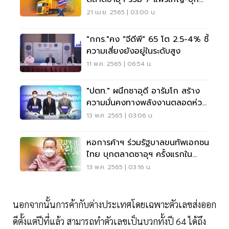
ออนไลน์รัสเซีย
21 เม.ย. 2565 | 03:00 น.
"กกร."คง "จีดีพี" 65 โต 2.5-4% ชี้
ความเสี่ยงยังอยู่ในระดับสูง
11 พ.ค. 2565 | 06:54 น.
"ปตท." ผนึกซาอุดี อารัมโก สร้าง
ความมั่นคงทางพลังงานตลอดห่วง
โซ่ธุรกิจ
13 พ.ค. 2565 | 03:06 น.
หอการค้าฯ ร่วมรัฐบาลขนทัพเอกชน
ไทย บุกตลาดซาอุฯ ครั้งแรกใน
รอบ32ปี
13 พ.ค. 2565 | 03:16 น.
นอกจากนั้นการค้ากับต่างประเทศโดยเฉพาะตัวเลขส่งออก
ดีตั้งแต่ปีที่แล้ว สามารถทำตัวเลขเป็นบวกทั้งปี 64 ได้ถึง