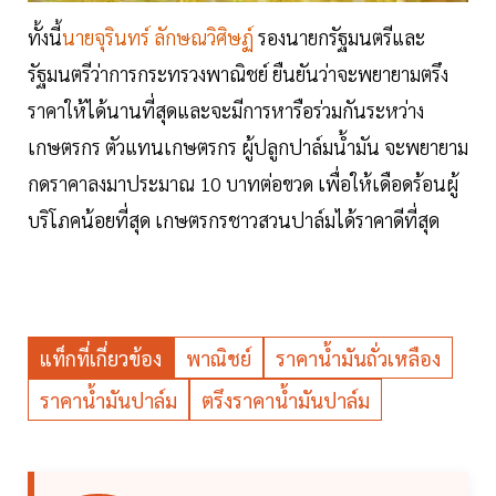
ทั้งนี้
นายจุรินทร์ ลักษณวิศิษฏ์
รองนายกรัฐมนตรีและ
รัฐมนตรีว่าการกระทรวงพาณิชย์ ยืนยันว่าจะพยายามตรึง
ราคาให้ได้นานที่สุดและจะมีการหารือร่วมกันระหว่าง
เกษตรกร ตัวแทนเกษตรกร ผู้ปลูกปาล์มน้ำมัน จะพยายาม
กดราคาลงมาประมาณ 10 บาทต่อขวด เพื่อให้เดือดร้อนผู้
บริโภคน้อยที่สุด เกษตรกรชาวสวนปาล์มได้ราคาดีที่สุด
แท็กที่เกี่ยวข้อง
พาณิชย์
ราคาน้ำมันถั่วเหลือง
ราคาน้ำมันปาล์ม
ตรึงราคาน้ำมันปาล์ม