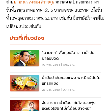
ส่วน
น้ำมันถั่วเหลือง ตราองุ่น
ขนาดขวด1 กิโลกรัม ราคา
วันที่2พฤษภาคม ราคา65.5 บาทต่อขวด และราคาเมื่อวัน
ที่10พฤษภาคม ราคา65.5บาท เช่นกัน ถือว่ายังมีราคาที่ไม่
เปลี่ยนแปลงเช่นกัน
ข่าวที่เกี่ยวข้อง
“นายกฯ” สั่งคุมเข้ม ราคาน้ำมัน
ปาล์มขวด
10 พ.ย. 2564 | 06:25 น.
น้ำมันปาล์มขวดแพง พาณิชย์ยันไม่
แทรกแซง
25 ม.ค. 2565 | 07:48 น.
จับตาราคาน้ำมันปาล์มโลกจ่อพุ่ง
แตะนิวไฮอีกไม่กี่เดือนข้างหน้า