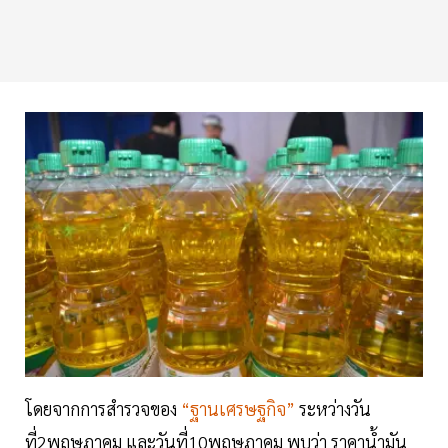
โดยจากการสำรวจของ
“ฐานเศรษฐกิจ”
ระหว่างวัน
ที่2พฤษภาคม และวันที่10พฤษภาคม พบว่า ราคาน้ำมัน