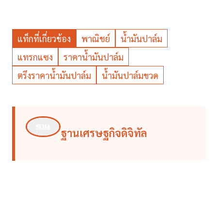
แท็กที่เกี่ยวข้อง
พาณิชย์
น้ำมันปาล์ม
แทรกแซง
ราคาน้ำมันปาล์ม
ตรึงราคาน้ำมันปาล์ม
น้ำมันปาล์มขวด
ฐานเศรษฐกิจดิจิทัล