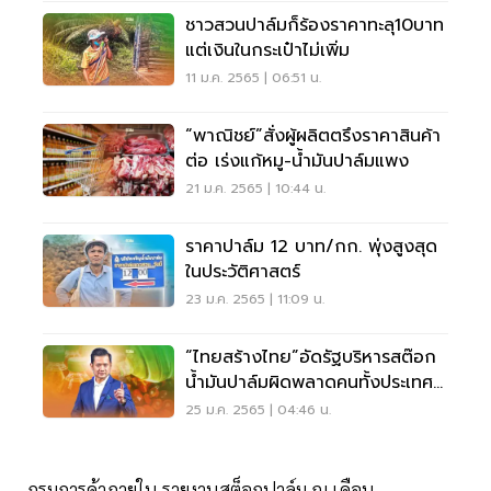
ชาวสวนปาล์มก็ร้องราคาทะลุ10บาท
แต่เงินในกระเป๋าไม่เพิ่ม
11 ม.ค. 2565 | 06:51 น.
“พาณิชย์”สั่งผู้ผลิตตรึงราคาสินค้า
ต่อ เร่งแก้หมู-น้ำมันปาล์มแพง
21 ม.ค. 2565 | 10:44 น.
ราคาปาล์ม 12 บาท/กก. พุ่งสูงสุด
ในประวัติศาสตร์
23 ม.ค. 2565 | 11:09 น.
“ไทยสร้างไทย”อัดรัฐบริหารสต๊อก
น้ำมันปาล์มผิดพลาดคนทั้งประเทศ
เดือดร้อน
25 ม.ค. 2565 | 04:46 น.
กรมการค้าภายใน รายงานสต็อกปาล์ม ณ เดือน