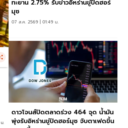
ทะยาน 2.75% รับข่าวอิหร่านขู่ปิดฮอร์
มุซ
07 ส.ค. 2569 | 01:49 น.
ดาวโจนส์ปิดตลาดร่วง 464 จุด น้ำมัน
พุ่งรับอิหร่านขู่ปิดฮอร์มุซ จับตาเฟดขึ้น
 น.