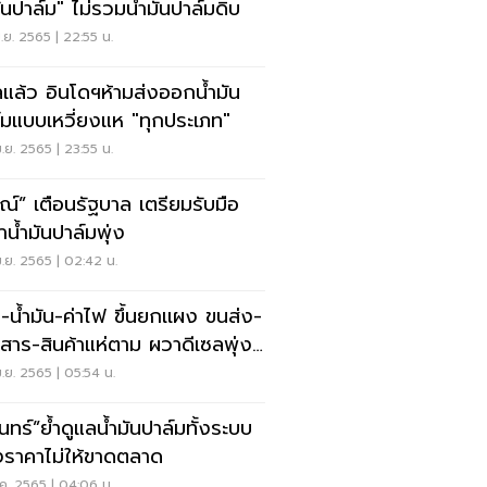
มันปาล์ม" ไม่รวมน้ำมันปาล์มดิบ
.ย. 2565 | 22:55 น.
ลแล้ว อินโดฯห้ามส่งออกน้ำมัน
์มแบบเหวี่ยงแห "ทุกประเภท"
.ย. 2565 | 23:55 น.
ณ์” เตือนรัฐบาล เตรียมรับมือ
าน้ำมันปาล์มพุ่ง
.ย. 2565 | 02:42 น.
ซ-นํ้ามัน-ค่าไฟ ขึ้นยกเเผง ขนส่ง-
ร-สินค้าแห่ตาม ผวาดีเซลพุ่ง
 บาท
.ย. 2565 | 05:54 น.
ินทร์”ย้ำดูแลน้ำมันปาล์มทั้งระบบ
งราคาไม่ให้ขาดตลาด
ค. 2565 | 04:06 น.