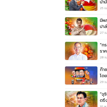
น้ำ
25 เม
มีผ
ปาล
27 เม
“กร
ราค
28 เม
ก๊า
โดยสา
40
29 เม
“จุร
ตรึ
10 พ.