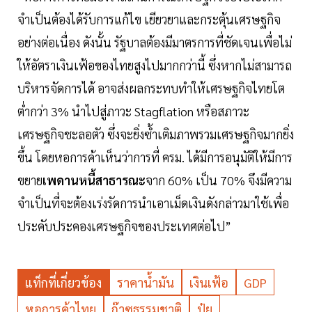
จำเป็นต้องได้รับการแก้ไข เยียวยาและกระตุ้นเศรษฐกิจ
อย่างต่อเนื่อง ดังนั้น รัฐบาลต้องมีมาตรการที่ชัดเจนเพื่อไม่
ให้อัตราเงินเฟ้อของไทยสูงไปมากกว่านี้ ซึ่งหากไม่สามารถ
บริหารจัดการได้ อาจส่งผลกระทบทำให้เศรษฐกิจไทยโต
ต่ำกว่า 3% นำไปสู่ภาวะ Stagflation หรือสภาวะ
เศรษฐกิจชะลอตัว ซึ่งจะยิ่งซ้ำเติมภาพรวมเศรษฐกิจมากยิ่ง
ขึ้น โดยหอการค้าเห็นว่าการที่ ครม. ได้มีการอนุมัติให้มีการ
ขยาย
เพดานหนี้สาธารณะ
จาก 60% เป็น 70% จึงมีความ
จำเป็นที่จะต้องเร่งรัดการนำเอาเม็ดเงินดังกล่าวมาใช้เพื่อ
ประคับประคองเศรษฐกิจของประเทศต่อไป”
แท็กที่เกี่ยวข้อง
ราคาน้ำมัน
เงินเฟ้อ
GDP
หอการค้าไทย
ก๊าซธรรมชาติ
ปุ๋ย