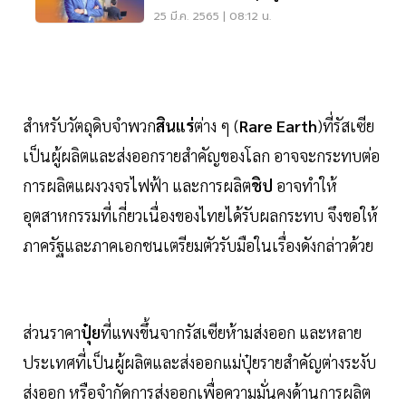
ปลาย
25 มี.ค. 2565 | 08:12 น.
สำหรับวัตถุดิบจำพวก
สินแร่
ต่าง ๆ (
Rare Earth
)ที่รัสเซีย
เป็นผู้ผลิตและส่งออกรายสำคัญของโลก อาจจะกระทบต่อ
การผลิตแผงวงจรไฟฟ้า และการผลิต
ชิป
อาจทำให้
อุตสาหกรรมที่เกี่ยวเนื่องของไทยได้รับผลกระทบ จึงขอให้
ภาครัฐและภาคเอกชนเตรียมตัวรับมือในเรื่องดังกล่าวด้วย
ส่วนราคา
ปุ๋ย
ที่แพงขึ้นจากรัสเซียห้ามส่งออก และหลาย
ประเทศที่เป็นผู้ผลิตและส่งออกแม่ปุ๋ยรายสำคัญต่างระงับ
ส่งออก หรือจำกัดการส่งออกเพื่อความมั่นคงด้านการผลิต