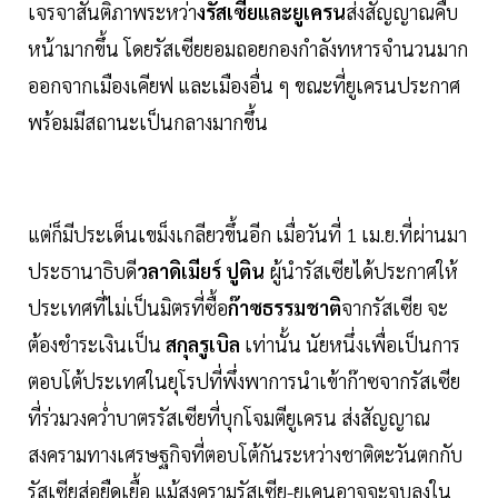
เจรจาสันติภาพระหว่า
งรัสเซียและยูเครน
ส่งสัญญาณคืบ
หน้ามากขึ้น โดยรัสเซียยอมถอยกองกำลังทหารจำนวนมาก
ออกจากเมืองเคียฟ และเมืองอื่น ๆ ขณะที่ยูเครนประกาศ
พร้อมมีสถานะเป็นกลางมากขึ้น
แต่ก็มีประเด็นเขม็งเกลียวขึ้นอีก เมื่อวันที่ 1 เม.ย.ที่ผ่านมา
ประธานาธิบดี
วลาดิเมียร์ ปูติน
ผู้นำรัสเซียได้ประกาศให้
ประเทศที่ไม่เป็นมิตรที่ซื้อ
ก๊าซธรรมชาติ
จากรัสเซีย จะ
ต้องชำระเงินเป็น
สกุลรูเบิล
เท่านั้น นัยหนึ่งเพื่อเป็นการ
ตอบโต้ประเทศในยุโรปที่พึ่งพาการนำเข้าก๊าซจากรัสเซีย
ที่ร่วมวงคว่ำบาตรรัสเซียที่บุกโจมตียูเครน ส่งสัญญาณ
สงครามทางเศรษฐกิจที่ตอบโต้กันระหว่างชาติตะวันตกกับ
รัสเซียส่อยืดเยื้อ แม้สงครามรัสเซีย-ยูเคนอาจจะจบลงใน