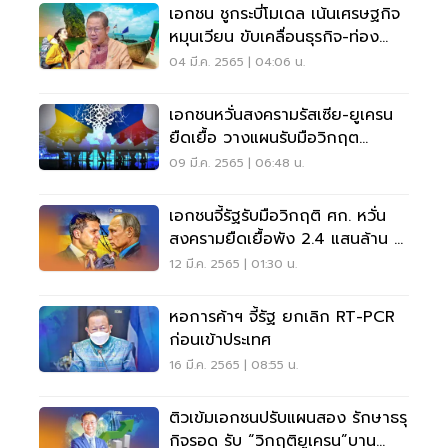
เอกชน ชูกระบี่โมเดล เน้นเศรษฐกิจ
หมุนเวียน ขับเคลื่อนธุรกิจ-ท่อง
เที่ยว
04 มี.ค. 2565 | 04:06 น.
เอกชนหวั่นสงครามรัสเซีย-ยูเครน
ยืดเยื้อ วางแผนรับมือวิกฤต
พลังงานล่วงหน้า
09 มี.ค. 2565 | 06:48 น.
เอกชนจี้รัฐรับมือวิกฤติ ศก. หวั่น
สงครามยืดเยื้อพัง 2.4 แสนล้าน จี
ดีพีโต 2.7%
12 มี.ค. 2565 | 01:30 น.
หอการค้าฯ จี้รัฐ ยกเลิก RT-PCR
ก่อนเข้าประเทศ
16 มี.ค. 2565 | 08:55 น.
ติวเข้มเอกชนปรับแผนสอง รักษาธรุ
กิจรอด รับ “วิกฤติยูเครน”บาน