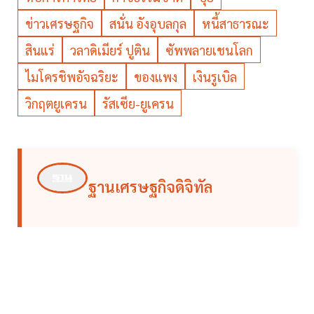
ข่าวเศรษฐกิจ
สนั่น อังอุบลกุล
หนี้สาธารณะ
สินแร่
วลาดิเมียร์ ปูติน
ซัพพลายเชนโลก
ไมโครชิพอัจฉริยะ
ของแพง
เงินรูเบิล
วิกฤตยูเครน
รัสเซีย-ยูเครน
ฐานเศรษฐกิจดิจิทัล