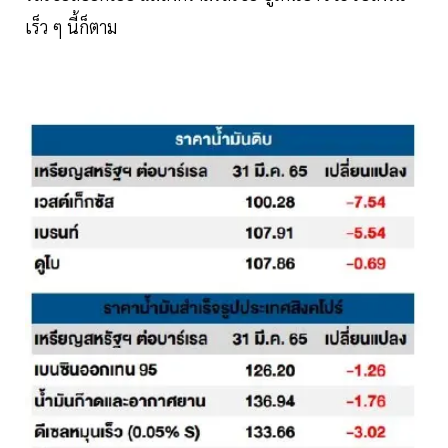
เร็ว ๆ นี้ก็ตาม