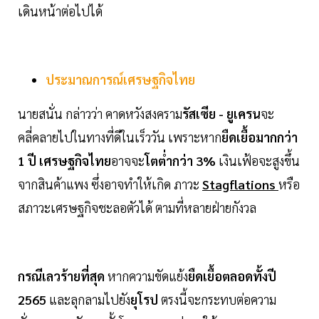
เดินหน้าต่อไปได้
ประมาณการณ์เศรษฐกิจไทย
นายสนั่น กล่าวว่า คาดหวังสงคราม
รัสเซีย - ยูเครน
จะ
คลี่คลายไปในทางที่ดีในเร็ววัน เพราะหาก
ยืดเยื้อมากกว่า
1 ปี
เศรษฐกิจไทย
อาจจะ
โตต่ำกว่า 3%
เงินเฟ้อจะสูงขึ้น
จากสินค้าแพง ซึ่งอาจทำให้เกิด ภาวะ
Stagflations
หรือ
สภาวะเศรษฐกิจชะลอตัวได้ ตามที่หลายฝ่ายกังวล
กรณีเลวร้ายที่สุด
หากความขัดแย้ง
ยืดเยื้อตลอดทั้งปี
2565
และลุกลามไปยัง
ยุโรป
ตรงนี้จะกระทบต่อความ