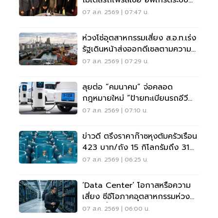
โมเดลรถไฟรัสเซีย อัพเกรดระบบ
รางไทย
07 ส.ค. 2569 | 07:47 น.
ห่วงโซ่อุตสาหกรรมเสี่ยง ส.อ.ท.เร่ง
รัฐเดินหน้าส่งออกดีเซลตามความ
จำเป็น
07 ส.ค. 2569 | 07:29 น.
ลุยต่อ “คมนาคม” จ่อคลอด
กฎหมายใหม่ “ป้ายทะเบียนรถอีวี
สะท้อนแสง” บังคับใช้ปีนี้
07 ส.ค. 2569 | 07:10 น.
ข่าวดี ตรึงราคาก๊าซหุงต้มครัวเรือน
423 บาท/ถัง 15 กิโลกรัมถึง 31
ต.ค. 69
07 ส.ค. 2569 | 06:25 น.
‘Data Center’ โอกาสหรือความ
เสี่ยง ซีอีโอภาคอุตสาหกรรมห่วง
ไฟฟ้า-น้ำ
07 ส.ค. 2569 | 06:00 น.