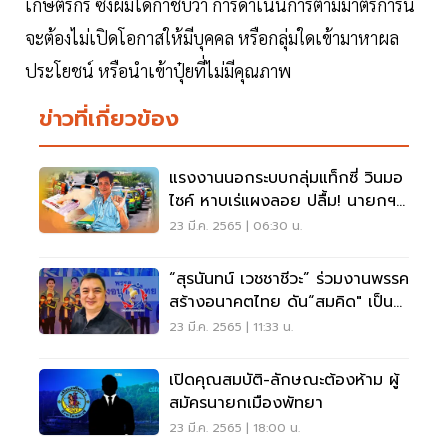
เกษตรกร ซึ่งผมได้กำชับว่า การดำเนินการตามมาตรการนี้
จะต้องไม่เปิดโอกาสให้มีบุคคล หรือกลุ่มใดเข้ามาหาผล
ประโยชน์ หรือนำเข้าปุ๋ยที่ไม่มีคุณภาพ
ข่าวที่เกี่ยวข้อง
แรงงานนอกระบบกลุ่มแท็กซี่ วินมอ
ไซค์ หาบเร่แผงลอย ปลื้ม! นายกฯ
ลดค่าครองชีพ
23 มี.ค. 2565 | 06:30 น.
“สุรนันทน์ เวชชาชีวะ” ร่วมงานพรรค
สร้างอนาคตไทย ดัน“สมคิด" เป็น
นายกฯ
23 มี.ค. 2565 | 11:33 น.
เปิดคุณสมบัติ-ลักษณะต้องห้าม ผู้
สมัครนายกเมืองพัทยา
23 มี.ค. 2565 | 18:00 น.