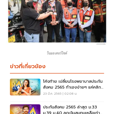
วินมอเตอร์ไซด์
ข่าวที่เกี่ยวข้อง
โค้งท้าย เปลี่ยนโรงพยาบาลประกัน
สังคม 2565 ทำเองง่ายๆ แค่คลิก
เดียว
23 มี.ค. 2565 | 02:08 น.
ประกันสังคม 2565 ล่าสุด ม.33
ม.39 ม.40 ลดเงินสมทบเหลือเท่า