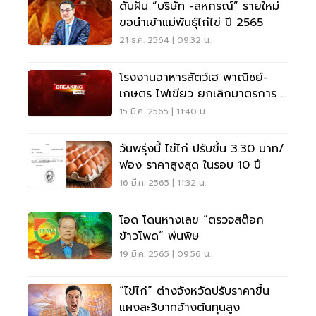
ดับฝัน “บริษัท -สหกรณ์” รายใหม่
ขอนำเข้าแม่พันธุ์ไก่ไข่ ปี 2565
21 ธ.ค. 2564 | 09:32 น.
โรงงานอาหารสัตว์เฮ พาณิชย์-
เกษตร ไฟเขียว ยกเลิกมาตรการ 3
: 1 ชั่วคราว
15 มี.ค. 2565 | 11:40 น.
วันพรุ่งนี้ ไข่ไก่ ปรับขึ้น 3.30 บาท/
ฟอง ราคาสูงสุด ในรอบ 10 ปี
16 มี.ค. 2565 | 11:32 น.
โอด โดนหางเลข “ตรวจสต๊อก
ข้าวโพด” พ่นพิษ
19 มี.ค. 2565 | 09:56 น.
“ไข่ไก่” ต่างจังหวัดปรับราคาขึ้น
แผงละ3บาทอ้างต้นทุนสูง