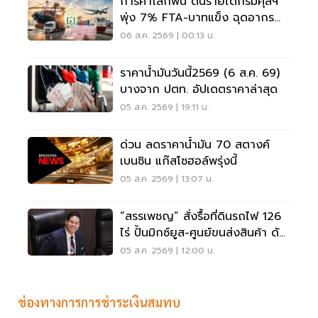
การค้าโลกฟื้น ดันรายได้กรมศุลฯ
พุ่ง 7% FTA-บาทแข็ง ฉุดอากรต่ำ
เป้า
06 ส.ค. 2569 | 00:13 น.
ราคาน้ำมันวันนี้2569 (6 ส.ค. 69)
บางจาก ปตท. อัปเดตราคาล่าสุด
05 ส.ค. 2569 | 19:11 น.
ด่วน ลดราคาน้ำมัน 70 สตางค์
เบนซิน แก๊สโซฮอล์พรุ่งนี้
05 ส.ค. 2569 | 13:07 น.
“สรรเพชญ” สั่งรื้อที่ดินรถไฟ 126
ไร่ ปั้นมิกซ์ยูส-ศูนย์ขนส่งสินค้า ดัน
เศรษฐกิจเมืองกาญจนบุรี
05 ส.ค. 2569 | 12:00 น.
ช่องทางการการชำระเงินสมทบ