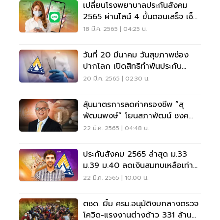
เปลี่ยนโรงพยาบาลประกันสังคม
2565 ผ่านไลน์ 4 ขั้นตอนเสร็จ เช็ก
เลย
18 มี.ค. 2565 | 04:25 น.
วันที่ 20 มีนาคม วันสุขภาพช่อง
ปากโลก เปิดสิทธิทำฟันประกัน
สังคม 2565 ดูที่นี่
20 มี.ค. 2565 | 02:30 น.
ลุ้นมาตรการลดค่าครองชีพ “สุ
พัฒนพงษ์” โยนสภาพัฒน์ ชงค
รม.เอง
22 มี.ค. 2565 | 04:48 น.
ประกันสังคม 2565 ล่าสุด ม.33
ม.39 ม.40 ลดเงินสมทบเหลือเท่า
ไหร่ มีผลวันไหน
22 มี.ค. 2565 | 10:00 น.
ตชด. ยิ้ม ครม.อนุมัติงบกลางตรวจ
โควิด-แรงงานต่างด้าว 331 ล้าน