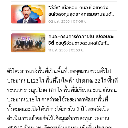
"อีอีซี" เนื้อหอม กนอ.ชี้เจโทรยัง
สนใจลงทุนอุตสาหกรรมยานยนต์
มากถึง 49%
02 มี.ค. 2565 | 07:08 น.
กนอ.-กรมการค้าภายใน เปิดอมตะ
ซิตี้ ชลบุรีช่วยชาวสวนผลไม้แก้
ผลผลิตล้นตลาด
11 มี.ค. 2565 | 05:53 น.
ตัวโครงการแบ่งพื้นที่เป็นพื้นที่เขตอุตสาหกรรมทั่วไป
ประมาณ 1,123 ไร่ พื้นที่โรงไฟฟ้า ประมาณ 22 ไร่ พื้นที่
ระบบสาธารณูปโภค 181 ไร่ พื้นที่สีเขียวและแนวกันชน
ประมาณ 218 ไร่ คาดว่าจะใช้ระยะเวลาพัฒนาพื้นที่
ทั้งหมดและเปิดให้บริการได้ภายใน 2 ปี โดยหลังเปิด
ดำเนินการแล้วจะก่อให้เกิดมูลค่าการลงทุนประมาณ
45,840 ล้านบาท เกิดการจ้างแรงงานเพิ่มขึ้นประมาณ