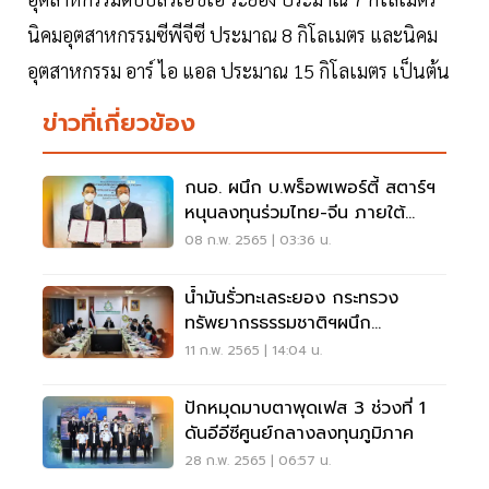
นิคมอุตสาหกรรมซีพีจีซี ประมาณ 8 กิโลเมตร และนิคม
อุตสาหกรรม อาร์ ไอ แอล ประมาณ 15 กิโลเมตร เป็นต้น
ข่าวที่เกี่ยวข้อง
กนอ. ผนึก บ.พร็อพเพอร์ตี้ สตาร์ฯ
หนุนลงทุนร่วมไทย-จีน ภายใต้
One Belt One Road
08 ก.พ. 2565 | 03:36 น.
น้ำมันรั่วทะเลระยอง กระทรวง
ทรัพยากรธรรมชาติฯผนึก
อุตสาหกรรมร่วมแก้ปัญหา
11 ก.พ. 2565 | 14:04 น.
ปักหมุดมาบตาพุดเฟส 3 ช่วงที่ 1
ดันอีอีซีศูนย์กลางลงทุนภูมิภาค
28 ก.พ. 2565 | 06:57 น.