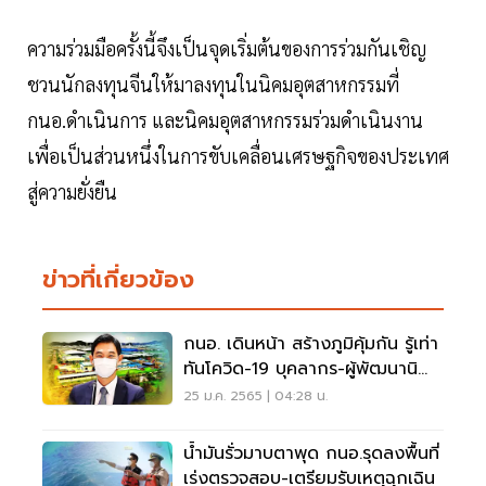
ความร่วมมือครั้งนี้จึงเป็นจุดเริ่มต้นของการร่วมกันเชิญ
ชวนนักลงทุนจีนให้มาลงทุนในนิคมอุตสาหกรรมที่
กนอ.ดำเนินการ และนิคมอุตสาหกรรมร่วมดำเนินงาน
เพื่อเป็นส่วนหนึ่งในการขับเคลื่อนเศรษฐกิจของประเทศ
สู่ความยั่งยืน
ข่าวที่เกี่ยวข้อง
กนอ. เดินหน้า สร้างภูมิคุ้มกัน รู้เท่า
ทันโควิด-19 บุคลากร-ผู้พัฒนานิ
คมฯ
25 ม.ค. 2565 | 04:28 น.
น้ำมันรั่วมาบตาพุด กนอ.รุดลงพื้นที่
เร่งตรวจสอบ-เตรียมรับเหตุฉุกเฉิน