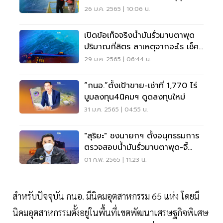
26 ม.ค. 2565 | 10:06 น.
เปิดข้อเท็จจริงน้ำมันรั่วมาบตาพุด
ปริมาณกี่ลิตร สาเหตุจากอะไร เช็ค
เลย
29 ม.ค. 2565 | 06:44 น.
“กนอ.”ตั้งเป้าขาย-เช่าที่ 1,770 ไร่
บูมลงทุน4นิคมฯ ดูดลงทุนใหม่
31 ม.ค. 2565 | 04:55 น.
"สุริยะ" ชงนายกฯ ตั้งอนุกรรมการ
ตรวจสอบน้ำมันรั่วมาบตาพุด-จี้
SPRC เยียวยา
01 ก.พ. 2565 | 11:23 น.
สำหรับปัจจุบัน กนอ. มีนิคมอุตสาหกรรม 65 แห่ง โดยมี
นิคมอุตสาหกรรมตั้งอยู่ในพื้นที่เขตพัฒนาเศรษฐกิจพิเศษ