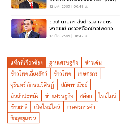
12 มี.ค. 2565 | 06:49 น.
ด่วน! นายกฯ สั่งตำรวจ เกษตร
พาณิชย์ ตรวจสต๊อกข้าวโพดทั่ว
ประเทศ
12 มี.ค. 2565 | 06:47 น.
แท็กที่เกี่ยวข้อง
ฐานเศรษฐกิจ
ข่าวเด่น
ข้าวโพดเลี้ยงสัตว์
ข้าวโพด
เกษตรกร
จุรินทร์ ลักษณวิศิษฏ์
ปลัดพาณิชย์
มันสำปะหลัง
ข่าวเศรษฐกิจ
สต๊อก
ไทม์ไลน์
ข้าวสาลี
เปิดไทม์ไลน์
เกษตรการค้า
วิกฤตยูเครน