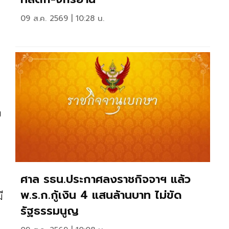
09 ส.ค. 2569 | 10:28 น.
บ
ศาล รธน.ประกาศลงราชกิจจาฯ แล้ว
พ.ร.ก.กู้เงิน 4 แสนล้านบาท ไม่ขัด
ี
รัฐธรรมนูญ