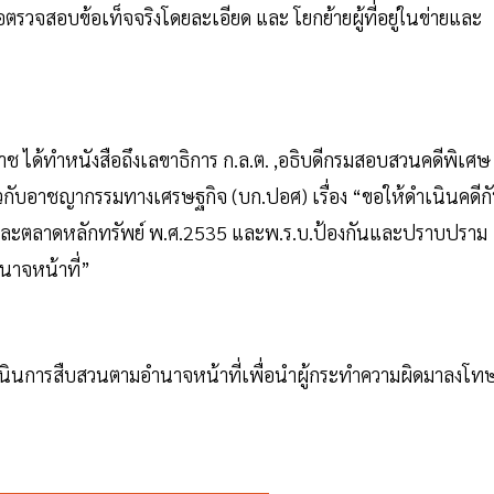
่อตรวจสอบข้อเท็จจริงโดยละเอียด และ โยกย้ายผู้ที่อยู่ในข่ายและ
มราช ได้ทำหนังสือถึงเลขาธิการ ก.ล.ต. ,อธิบดีกรมสอบสวนคดีพิเศษ
ับอาชญากรรมทางเศรษฐกิจ (บก.ปอศ) เรื่อง “ขอให้ดำเนินคดีก
ย์และตลาดหลักทรัพย์ พ.ศ.2535 และพ.ร.บ.ป้องกันและปราบปราม
นาจหน้าที่”
กันดำเนินการสืบสวนตามอำนาจหน้าที่เพื่อนำผู้กระทำความผิดมาลงโท