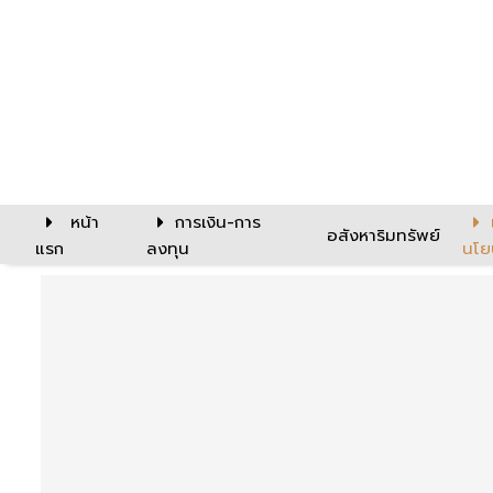
หน้า
การเงิน-การ
อสังหาริมทรัพย์
แรก
ลงทุน
นโย