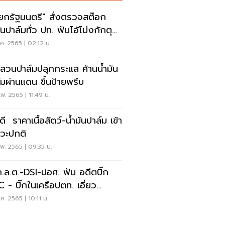
ยกรัฐมนตรี" สั่งตรวจสต๊อก
ันปาล์มทั่ว ปท. ฟันไอ้โม่งกักตุน
ยโอกาส
ค. 2565 | 02:12 น.
สวนปาล์มปลุกกระแส ค้านน้ำมัน
์มผ่านแดน ขึ้นป้ายพรึบ
พ. 2565 | 11:49 น.
ดี ราคาเนื้อสัตว์-น้ำมันปาล์ม เข้า
าวะปกติ
พ. 2565 | 09:35 น.
นก.ล.ต.-DSI-ปอศ. ฟัน อดีตบิ๊ก
 - บิ๊กในเครือปตท. เอี่ยว
ริต-ฟอกเงิน
.ค. 2565 | 10:11 น.