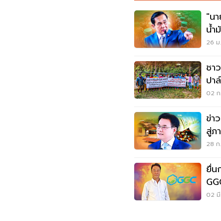
"นา
น้ำม
ฉว
26 ม.
ชาว
ปาล
02 ก.
ข่าว
สู่ภ
28 ก.
ยื่
GGC
ทุจ
02 มี