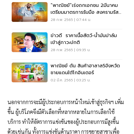
“พาณิชย์”เร่งถกเอกชน 2มีนาคม
เตรียมมาตรการรับมือ สงครามรัส
เชีย-ยูเครน
28 ก.พ. 2565 | 07:44 น.
ข่าวดี ราคาเนื้อสัตว์-น้ำมันปาล์ม
เข้าสู่ภาวะปกติ
28 ก.พ. 2565 | 09:35 น.
พาณิชย์ ดัน สินค้าฮาลาล5จังหวัด
ชายแดนใต้โกอินเตอร์
02 มี.ค. 2565 | 03:25 น.
นอกจากการจะมีผู้ประกอบการหน้าใหม่เข้าสู่ธุรกิจฯ เพิ่ม
ขึ้น ผู้บริโภคจึงมีตัวเลือกที่หลากหลายในการเลือกใช้
บริการ ทำให้อัตราการแข่งขันของผู้ประกอบการมีสูงขึ้น
ด้วยเช่นกัน ทั้งการแข่งขันด้านราคา การขยายสาขาเพื่อ