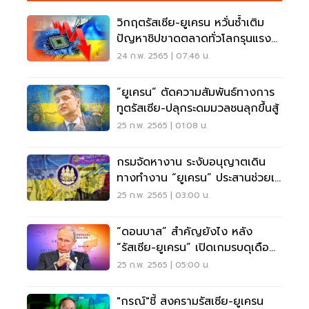
วิกฤตรัสเซีย-ยูเครน หวั่นซ้ำเติม
ปัญหาชิปขาดตลาดทั่วโลกรุนแรง
ขึ้น
24 ก.พ. 2565 | 07:46 น.
“ยูเครน” ตัดความสัมพันธ์ทางการ
ทูตรัสเซีย-ปลุกระดมมวลชนลุกขึ้นสู้
25 ก.พ. 2565 | 01:08 น.
กรมจัดหางาน ระงับอนุญาตเดิน
ทางทำงาน “ยูเครน” ประสานช่วยเห
ลือเเรงงานไทย
25 ก.พ. 2565 | 03:00 น.
“ดอนบาส” สำคัญยังไง หลัง
“รัสเซีย-ยูเครน” เปิดเกมรบดุเดือด
!
25 ก.พ. 2565 | 05:00 น.
"กรณ์"ชี้ สงครามรัสเซีย-ยูเครน