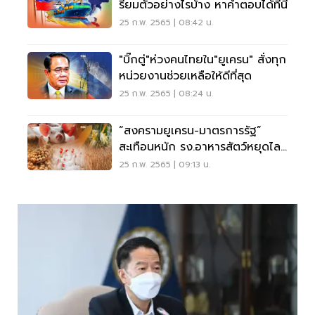
รียมตัวอย่างไรบ้าง หาคำตอบได้ที่นี้
25 ก.พ. 2565 | 08:42 น.
"บิ๊กตู่"ห่วงคนไทยใน"ยูเครน" สั่งทุก
หน่วยงานช่วยเหลือให้ดีที่สุด
25 ก.พ. 2565 | 08:24 น.
“สงครามยูเครน-มาตรการรัฐ”
สะเทือนหนัก รง.อาหารสัตว์หยุดไลน์
ผลิต
25 ก.พ. 2565 | 09:13 น.