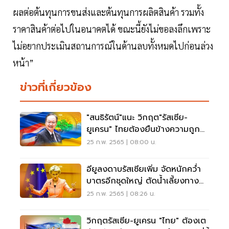
ผลต่อต้นทุนการขนส่งและต้นทุนการผลิตสินค้า รวมทั้ง
ราคาสินค้าต่อไปในอนาคตได้ ขณะนี้ยังไม่ขอลงลึกเพราะ
ไม่อยากประเมินสถานการณ์ในด้านลบทั้งหมดไปก่อนล่วง
หน้า”
ข่าวที่เกี่ยวข้อง
"สนธิรัตน์"แนะ วิกฤต"รัสเซีย-
ยูเครน" ไทยต้องยืนข้างความถูก
ต้อง
25 ก.พ. 2565 | 08:00 น.
อียูลงดาบรัสเซียเพิ่ม จัดหนักคว่ำ
บาตรอีกชุดใหญ่ ตัดน้ำเลี้ยงทาง
เศรษฐกิจ
25 ก.พ. 2565 | 08:26 น.
วิกฤตรัสเซีย-ยูเครน "ไทย" ต้องเต