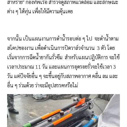
สาหร่าย" กองทัพเรือ สำรวจดูสภาพแวดล้อม และลักษณะ
ต่าง ๆ ใต้ทุ่น เพื่อให้มีความคุ้นเคย
จากนั้น เป็นแผนงานการดำน้ำรอบต่อ ๆ ไป จะดำน้ำตาม
สโคปของงาน เพื่อดำเนินการปิดวาล์วจำนวน 3 ตัว โดย
เริ่มจากการฉีดน้ำยากันรั่วซึม สำหรับแผนปฎิบัติการ จะใช้
เวลาประมาณ 11 วัน และแผนการอุดรอยรั่วจะใช้เวลา 3
วัน แต่ปัจจัยอื่น ๆ จะขึ้นอยู่กับสภาพอากาศ คลื่น ลม และ
อื่น ๆ ร่วมด้วย ว่าจะมีอุปสรรคหรือไม่