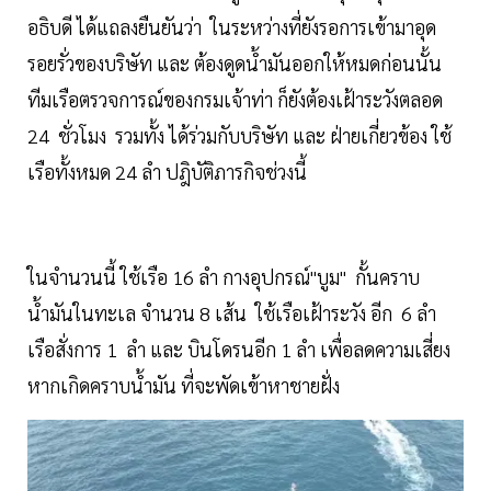
อธิบดี ได้แถลงยืนยันว่า ในระหว่างที่ยังรอการเข้ามาอุด
รอยรั่วของบริษัท และ ต้องดูดน้ำมันออกให้หมดก่อนนั้น
ทีมเรือตรวจการณ์ของกรมเจ้าท่า ก็ยังต้องเฝ้าระวังตลอด
24 ชั่วโมง รวมทั้ง ได้ร่วมกับบริษัท และ ฝ่ายเกี่ยวข้อง ใช้
เรือทั้งหมด 24 ลำ ปฎิบัติภารกิจช่วงนี้
ในจำนวนนี้ ใช้เรือ 16 ลำ กางอุปกรณ์"บูม" กั้นคราบ
น้ำมันในทะเล จำนวน 8 เส้น ใช้เรือเฝ้าระวัง อีก 6 ลำ
เรือสั่งการ 1 ลำ และ บินโดรนอีก 1 ลำ เพื่อลดความเสี่ยง
หากเกิดคราบน้ำมัน ที่จะพัดเข้าหาชายฝั่ง