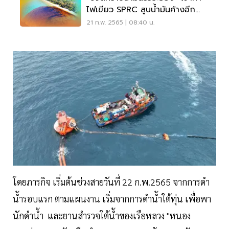
ไฟเขียว SPRC สูบน้ำมันค้างอีก
12,000 ลิตร
21 ก.พ. 2565 | 08:40 น.
โดยภารกิจ เริ่มต้นช่วงสายวันที่ 22 ก.พ.2565 จากการดำ
น้ำรอบแรก ตามแผนงาน เริ่มจากการดำน้ำใต้ทุ่น เพื่อพา
นักดำน้ำ และยานสำรวจใต้น้ำของเรือหลวง "หนอง