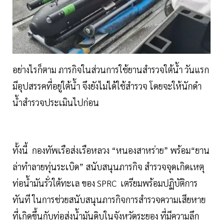
อย่างไรก็ตาม ภารกิจในส่วนการใช้ยานสำรวจใต้น้ำ วันแรก
มีอุปสรรคที่อยู่ใต้น้ำ จึงยังไม่ได้ใช้สำรวจ โดยจะให้นักดำ
น้ำสำรวจประเมินไปก่อน
ทั้งนี้ กองทัพเรือส่งเรือหลวง “หนองสาหร่าย” พร้อม“ยาน
ล่าทำลายทุ่นระเบิด” สนับสนุนภารกิจ สำรวจจุดเกิดเหตุ
ท่อน้ำมันรั่วใต้ทะเล ของ SPRC เตรียมพร้อมปฏิบัติการ
ทันที ในการช่วยสนับสนุนภารกิจการสำรวจความเสียหาย
ที่เกิดขึ้นกับท่อส่งน้ำมันดิบในจังหวัดระยอง ที่มีความลึก