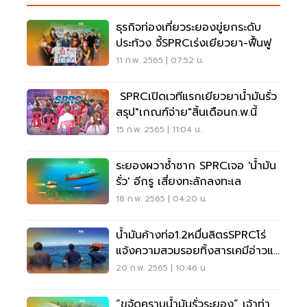
ธุรกิจท่องเที่ยวระยองขู่ยกระดับ
ประท้วง จี้SPRCเร่งเยียวยา-ฟื้นฟู
11 ก.พ. 2565 | 07:52 น.
SPRCเปิดเวทีแรกเยียวยาน้ำมันรั่ว
สรุป"เกณฑ์จ่าย"สิ้นเดือนก.พ.นี้
15 ก.พ. 2565 | 11:04 น.
ระยองผวาซ้ำซาก SPRCเจอ 'นํ้ามัน
รั่ว' อีกรู เสี่ยงทะลักลงทะเล
18 ก.พ. 2565 | 04:20 น.
น้ำมันค้างท่อ1.2หมื่นลิตรSPRCโร่
แจ้งความสวมรอยทิ้งสารเคมีอ่าวแม่
รำพึง
20 ก.พ. 2565 | 10:46 น.
“ขจัดคราบน้ำมันรั่วระยอง” เจ้าท่า