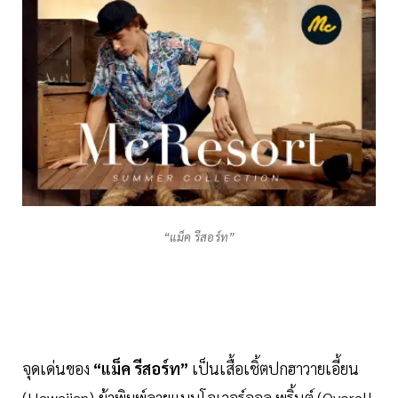
“แม็ค รีสอร์ท”
จุดเด่นของ
“แม็ค รีสอร์ท”
เป็นเสื้อเชิ้ตปกฮาวายเอี้ยน
(Hawaiian) ผ้าพิมพ์ลายแบบโอเวอร์ออล พริ้นต์ (Overall