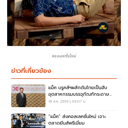
คอลเลคชั่นใหม่
ข่าวที่เกี่ยวข้อง
แม็ค บรูคส์ฯผลักดันไทยเป็นฮับ
อุตสาหกรรมบรรจุภัณฑ์กระดาษ
ลูกฟูก
18 ส.ค. 2559 | 09:07 น.
“แม็ค” ส่งคอลเลคชั่นใหม่ เจาะ
ตลาดยีนส์พรีเมี่ยม