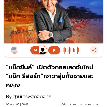
“แม็คยีนส์” เปิดตัวคอลเลคชั่นใหม่
“แม็ค รีสอร์ท”เจาะกลุ่มทั้งชายและ
หญิง
By
ฐานเศรษฐกิจดิจิทัล
08 ก.พ. 65 | 08:43 น.
อัปเดตล่าสุด :
08 ก.พ. 65 | 15:51 น.