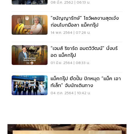
08 มี.ค. 2562 | 06:13 น.
“ชนัญญารักษ์” โชว์ผลงานสุดเจ๋ง
ก่อนโบกมือลา แม็คกรุ๊ป
14 พ.ค. 2564 | 07:26 น.
“เจมส์ ริชาร์ด อมตวิวัฒน์” นั่งบร์
อด แม็คกรุ๊ป
01 มิ.ย. 2564 | 08:33 น.
แม็คกรุ๊ป ยึดปั้ม ปักหมุด “แม็ค เอา
ท์เล็ท” จับนักเดินทาง
04 ต.ค. 2564 | 10:42 น.