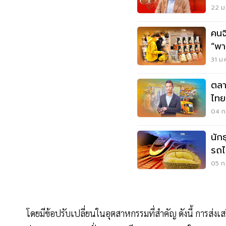
เติ
22 ม.
คนจ
“พา
31 ม.
ตลา
ไทย “พาณิชย์”รุกตลาดออนไ
เนื่
04 ก.
นักธ
รถไ
05 ก.
โดยมีข้อปรับเปลี่ยนในอุตสาหกรรมที่สำคัญ ดังนี้ การส่ง