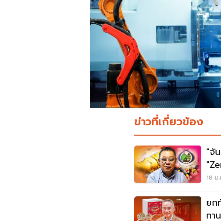
ข่าวที่เกี่ยวข้อง
"จัน
"Ze
แสน
18 ม.
ยกท
ทานแ