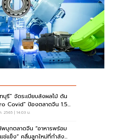
ทบุรี" จัดระเบียบล้งผลไม้ ดัน
ro Covid" ป้องตลาดจีน 1.5
ล้าน
ค. 2565 | 14:03 น.
ัพบุกตลาดจีน “อาหารพร้อม
ช่แข็ง” คลื่นลูกใหม่ที่กำลัง