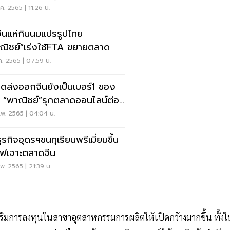
บโต
ค. 2565 | 11:26 น.
ีนแห่กินนมแปรรูปไทย
ณิชย์”เร่งใช้FTA ขยายตลาด
ค. 2565 | 07:59 น.
ดส่งออกจีนยังเป็นเบอร์1 ของ
ลน์ต่อ
อง
พ. 2565 | 04:04 น.
ุรกิจอุดรฯขนทุเรียนพรีเมี่ยมขึ้น
ฟเจาะตลาดจีน
พ. 2565 | 21:39 น.
เสริมการลงทุนในสาขาอุตสาหกรรมการผลิตให้เปิดกว้างมากขึ้น ทั้งใ