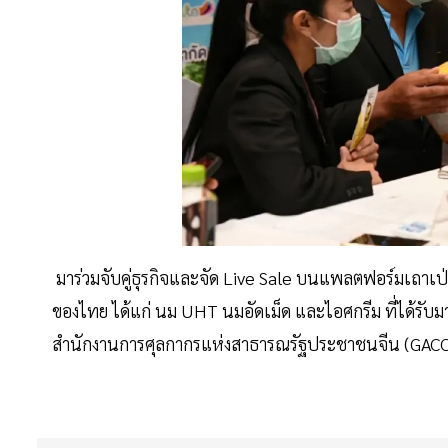
มาร่วมจับคู่ธุรกิจและจัด Live Sale บนแพลตฟอร์มเถาเป่า
ของไทย ได้แก่ นม UHT นมอัดเม็ด และไอศกรีม ที่ได้รับ
สำนักงานการศุลกากรแห่งสาธารณรัฐประชาชนจีน (GACC)