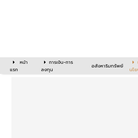
หน้า
การเงิน-การ
อสังหาริมทรัพย์
แรก
ลงทุน
นโย