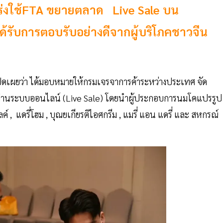
ร่งใช้FTA ขยายตลาด Live Sale บน
ด้รับการตอบรับอย่างดีจากผู้บริโภคชาวจีน
เปิดเผยว่า ได้มอบหมายให้กรมเจรจาการค้าระหว่างประเทศ จัด
ดผ่านระบบออนไลน์ (Live Sale) โดยนำผู้ประกอบการนมโคแปรรูป
ค์ , แดรี่โฮม , บุณยเกียรติไอศกรีม , แมรี่ แอน แดรี่ และ สหกรณ์