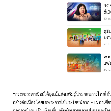
RCE
ชี้เ
10 ม.
จุร
ใช้
ซื้อ"
28 ม.
พาณ
แฟร
เนื่
30 ม.
“กระทรวงพาณิชย์ได้มุ่งเน้นส่งเสริมผู้ประกอบการไทยใ
อย่างต่อเนื่อง โดยเฉพาะการใช้ประโยชน์จาก FTA อาเซียน-
ออกจากไทยแล้ว เพื่อเพิ่มแต้มต่อขยายตลาดส่งออก พร้อมท