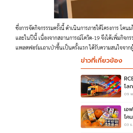
ซึ่งการจัดกิจกรรรมครั้งนี้ ดำเนินการภายใต้โครงการ โคนม
และในปีนี้ เนื่องจากสถานการณ์โควิด-19 จึงได้เพิ่มกิจ
แพลตฟอร์มเถาเป่าขึ้นเป็นครั้งแรก ได้รับความสนใจจากผ
ข่าวที่เกี่ยวข้อง
RCE
โลก สินค้าไทยเกือบ3หมื่น
ภาษ
09 พ.
เอฟ
โคน
จีน
03 ธ.