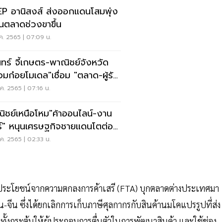
P อานิสงส์ ส่งออกแดนโสมพุ่ง
ป็นตลาดช่วงขาขึ้น
ค. 2565 | 07:09 น.
ินทร์ จี้เกษตร-พาณิชย์จังหวัด
“อมก๋อยโมเดล"เชื่อม "ตลาด-ผู้รับ
ค. 2565 | 07:16 น.
ิชย์เหนือโหม"ค้าออนไลน์-งาน
์" หนุนเศรษฐกิจชายแดนโตต่อ
อง
ค. 2565 | 02:33 น.
ช้ประโยชน์จากความตกลงการค้าเสรี (FTA) บุกตลาดต่างประเทศมา
จีน ซึ่งได้ยกเลิกการเก็บภาษีศุลกากรกับสินค้านมโคแปรรูปที่ส่ง
ั้งกระตุ้นให้ผู้ประกอบการตื่นตัวในการพัฒนาสินค้า และใช้ช่อง